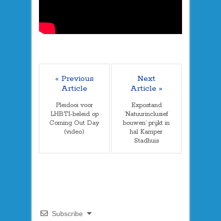
« Previous
Next
Article
Article »
Pleidooi voor
Expostand
LHBTI-beleid op
’Natuurinclusief
Coming Out Day
bouwen’ prijkt in
(video)
hal Kamper
Stadhuis
Subscribe