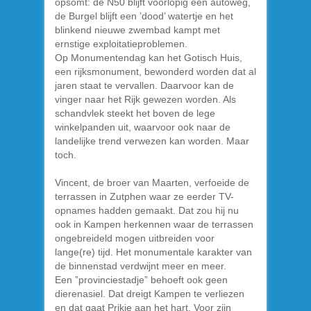
opsomt: de N50 blijft voorlopig een autoweg,
de Burgel blijft een ’dood’ watertje en het
blinkend nieuwe zwembad kampt met
ernstige exploitatieproblemen.
Op Monumentendag kan het Gotisch Huis,
een rijksmonument, bewonderd worden dat al
jaren staat te vervallen. Daarvoor kan de
vinger naar het Rijk gewezen worden. Als
schandvlek steekt het boven de lege
winkelpanden uit, waarvoor ook naar de
landelijke trend verwezen kan worden. Maar
toch.
Vincent, de broer van Maarten, verfoeide de
terrassen in Zutphen waar ze eerder TV-
opnames hadden gemaakt. Dat zou hij nu
ook in Kampen herkennen waar de terrassen
ongebreideld mogen uitbreiden voor
lange(re) tijd. Het monumentale karakter van
de binnenstad verdwijnt meer en meer.
Een ”provinciestadje” behoeft ook geen
dierenasiel. Dat dreigt Kampen te verliezen
en dat gaat Prikje aan het hart. Voor zijn