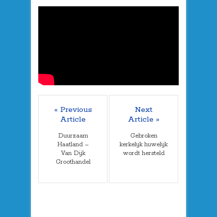
« Previous
Next
Article
Article »
Duurzaam
Gebroken
Haatland –
kerkelijk huwelijk
Van Dijk
wordt hersteld
Groothandel