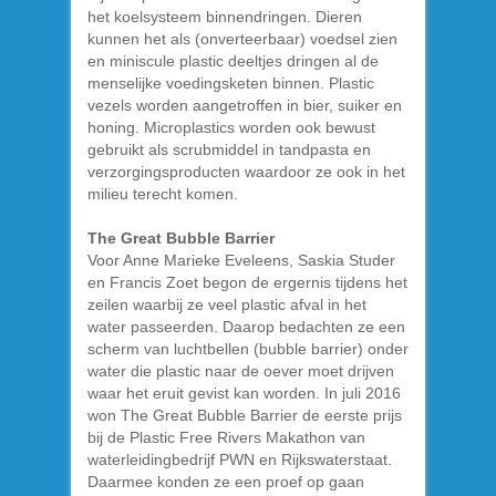
het koelsysteem binnendringen. Dieren
kunnen het als (onverteerbaar) voedsel zien
en miniscule plastic deeltjes dringen al de
menselijke voedingsketen binnen. Plastic
vezels worden aangetroffen in bier, suiker en
honing. Microplastics worden ook bewust
gebruikt als scrubmiddel in tandpasta en
verzorgingsproducten waardoor ze ook in het
milieu terecht komen.
The Great Bubble Barrier
Voor Anne Marieke Eveleens, Saskia Studer
en Francis Zoet begon de ergernis tijdens het
zeilen waarbij ze veel plastic afval in het
water passeerden. Daarop bedachten ze een
scherm van luchtbellen (bubble barrier) onder
water die plastic naar de oever moet drijven
waar het eruit gevist kan worden. In juli 2016
won The Great Bubble Barrier de eerste prijs
bij de Plastic Free Rivers Makathon van
waterleidingbedrijf PWN en Rijkswaterstaat.
Daarmee konden ze een proef op gaan