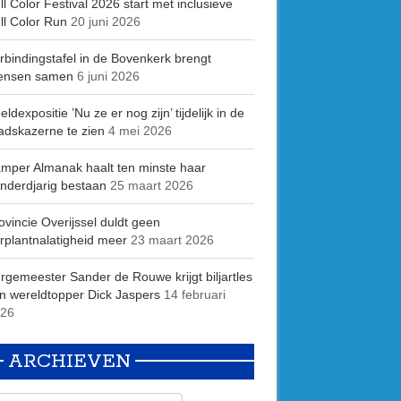
ll Color Festival 2026 start met inclusieve
ll Color Run
20 juni 2026
rbindingstafel in de Bovenkerk brengt
ensen samen
6 juni 2026
eldexpositie ’Nu ze er nog zijn’ tijdelijk in de
adskazerne te zien
4 mei 2026
mper Almanak haalt ten minste haar
nderdjarig bestaan
25 maart 2026
ovincie Overijssel duldt geen
rplantnalatigheid meer
23 maart 2026
rgemeester Sander de Rouwe krijgt biljartles
n wereldtopper Dick Jaspers
14 februari
26
ARCHIEVEN