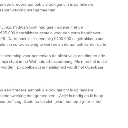
an een bredere aanpak die ook gericht is op heldere
 samenwerking met gemeenten.
enLinks, PvdA en SGP had geen moeite met de
l €25.000 beschikbaar gesteld voor een extra handhaver,
26. Daarnaast is er eenmalig €400.000 uitgetrokken voor
nden in controles weg te werken en de aanpak verder op te
toestemming voor bomenkap de plicht volgt om binnen drie
mijn staat in de Wet natuurbescherming. Als men het in die
en worden. Bij doelbewuste nalatigheid wordt het Openbaar
an een bredere aanpak die ook gericht is op heldere
samenwerking met gemeenten. „Actie is nodig en ik hoop
nemen,” zegt Dadema tot slot, „want bomen zijn er in het