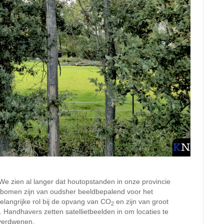
 „We zien al langer dat houtopstanden in onze provincie
nt bomen zijn van oudsher beeldbepalend voor het
elangrijke rol bij de opvang van CO
en zijn van groot
2
. Handhavers zetten satellietbeelden in om locaties te
verdwenen.