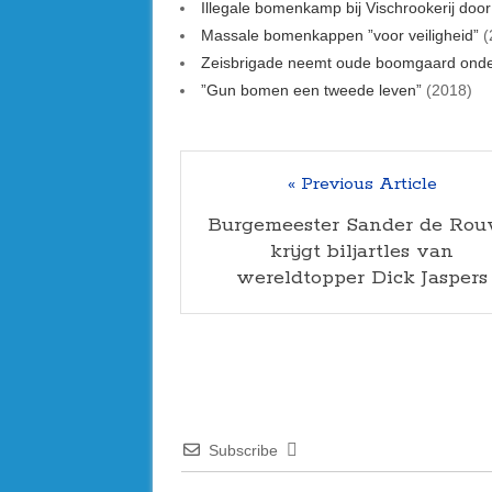
Illegale bomenkamp bij Vischrookerij doo
Massale bomenkappen ”voor
veiligheid
”
(
Zeisbrigade neemt oude boomgaard ond
”Gun bomen een tweede leven”
(2018)
« Previous Article
Burgemeester Sander de Ro
krijgt biljartles van
wereldtopper Dick Jaspers
Subscribe