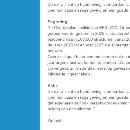
De extra inzet op handhaving is onderdeel v
communicatie en regelgeving en een goede
Begroting
De Overijsselse coalitie van BBB, VVD, Gro
gereserveerde gelden. In 2025 is structuree
oplopend naar €100.000 structureel vanaf 20
de jaren 2025 tot en met 2027 om achtersta
bouwen.
Overijssel gaat beter communiceren dat na 
jaar ergens nieuwe bomen te planten. Die ter
tijd vergeet, zullen ze daar eerst op gewez
Ministerie ingeschakeld.
Actie
De extra inzet op handhaving is onderdeel v
communicatie en regelgeving en een goede 
dat eigenaren zelf ook verantwoordelijkheid 
belang van ons allemaal.”
Zie ook: