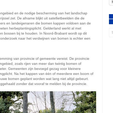
tengebied en de nodige bescherming van het landschap
jssel zet. De afname blijkt uit satellietbeelden die de
woners en landeigenaren die bomen kappen voldoen aan de
eten herbeplantingsplicht. Gelderland werkt al met
en bossen bij te houden. In Noord-Brabant wordt op dit
onderzoek naar het verdwijnen van bomen is echter een
emming van provincie of gemeente vereist. De provincie
ngebied, zoals rijen van meer dan twintig bomen of
meter. Gemeenten zijn bevoegd gezag voor kleinere
ngplicht. Na het kappen van één of meerdere een boom of
we bomen geplant worden wat lang niet altijd gebeurt.
ehaald zonder dat vooraf te melden bij de provincie.