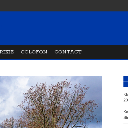
RIKJE
COLOFON
CONTACT
Kl
20
Ka
St