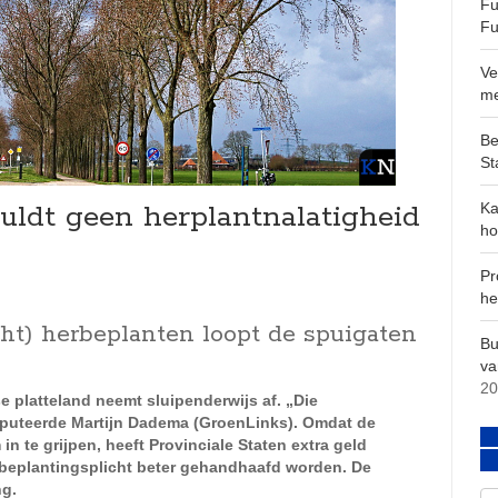
Fu
Fu
Ve
m
Be
St
duldt geen herplantnalatigheid
Ka
ho
Pr
he
ht) herbeplanten loopt de spuigaten
Bu
va
20
 platteland neemt sluipenderwijs af. „Die
eputeerde Martijn Dadema (GroenLinks). Omdat de
n te grijpen, heeft Provinciale Staten extra geld
beplantingsplicht beter gehandhaafd worden. De
ng.