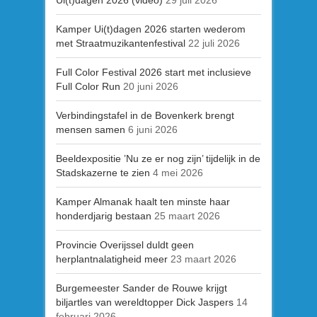
Ui(t)dagen 2026 (video)
29 juli 2026
Kamper Ui(t)dagen 2026 starten wederom
met Straatmuzikantenfestival
22 juli 2026
Full Color Festival 2026 start met inclusieve
Full Color Run
20 juni 2026
Verbindingstafel in de Bovenkerk brengt
mensen samen
6 juni 2026
Beeldexpositie ’Nu ze er nog zijn’ tijdelijk in de
Stadskazerne te zien
4 mei 2026
Kamper Almanak haalt ten minste haar
honderdjarig bestaan
25 maart 2026
Provincie Overijssel duldt geen
herplantnalatigheid meer
23 maart 2026
Burgemeester Sander de Rouwe krijgt
biljartles van wereldtopper Dick Jaspers
14
februari 2026