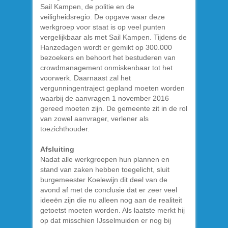
Sail Kampen, de politie en de
veiligheidsregio. De opgave waar deze
werkgroep voor staat is op veel punten
vergelijkbaar als met Sail Kampen. Tijdens de
Hanzedagen wordt er gemikt op 300.000
bezoekers en behoort het bestuderen van
crowdmanagement onmiskenbaar tot het
voorwerk. Daarnaast zal het
vergunningentraject gepland moeten worden
waarbij de aanvragen 1 november 2016
gereed moeten zijn. De gemeente zit in de rol
van zowel aanvrager, verlener als
toezichthouder.
Afsluiting
Nadat alle werkgroepen hun plannen en
stand van zaken hebben toegelicht, sluit
burgemeester Koelewijn dit deel van de
avond af met de conclusie dat er zeer veel
ideeën zijn die nu alleen nog aan de realiteit
getoetst moeten worden. Als laatste merkt hij
op dat misschien IJsselmuiden er nog bij