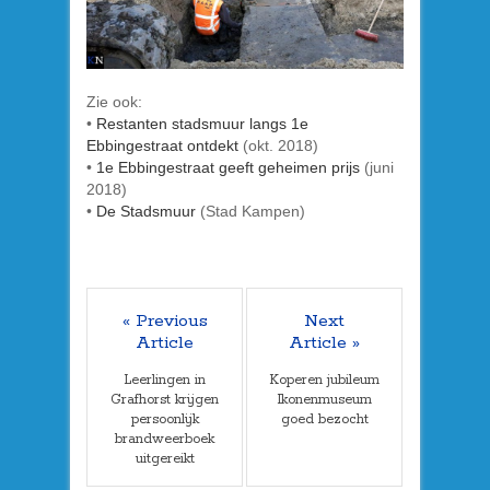
Zie ook:
•
Restanten stadsmuur langs 1e
Ebbingestraat ontdekt
(okt. 2018)
•
1e Ebbingestraat geeft geheimen prijs
(juni
2018)
•
De Stadsmuur
(Stad Kampen)
« Previous
Next
Article
Article »
Leerlingen in
Koperen jubileum
Grafhorst krijgen
Ikonenmuseum
persoonlijk
goed bezocht
brandweerboek
uitgereikt