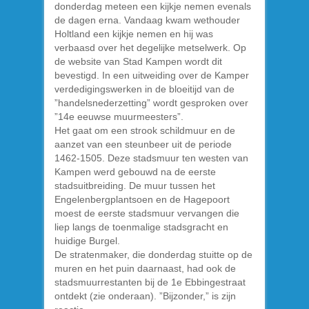
donderdag meteen een kijkje nemen evenals
de dagen erna. Vandaag kwam wethouder
Holtland een kijkje nemen en hij was
verbaasd over het degelijke metselwerk. Op
de website van Stad Kampen wordt dit
bevestigd. In een uitweiding over de Kamper
verdedigingswerken in de bloeitijd van de
”handelsnederzetting” wordt gesproken over
”14e eeuwse muurmeesters”.
Het gaat om een strook schildmuur en de
aanzet van een steunbeer uit de periode
1462-1505. Deze stadsmuur ten westen van
Kampen werd gebouwd na de eerste
stadsuitbreiding. De muur tussen het
Engelenbergplantsoen en de Hagepoort
moest de eerste stadsmuur vervangen die
liep langs de toenmalige stadsgracht en
huidige Burgel.
De stratenmaker, die donderdag stuitte op de
muren en het puin daarnaast, had ook de
stadsmuurrestanten bij de 1e Ebbingestraat
ontdekt (zie onderaan). ”Bijzonder,” is zijn