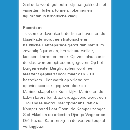
Sailroute wordt geheel in stijl aangekleed met
visnetten, fuiken, tonnen, rokerijen en
figuranten in historische kledij.
Feesttent
Tussen de Bovenkerk, de Buitenhaven en de
IJsselkade wordt een historische en
nautische Hanzeparade gehouden met ruim
zeventig figuranten, het schuttersgilde,
koetsen, karren en meer. Op veel plaatsen in
de stad worden optredens gegeven. Op het
Burgemeester Berghuisplein wordt een
feesttent geplaatst voor meer dan 2000
bezoekers. Hier wordt op vrijdag het
openingsconcert gegeven door de
Marinierskapel der Koninklijke Marine en de
Edwin Evers band. Zaterdagavond wordt een
“Hollandse avond” met optredens van de
Kamper band Loat Goan, de Kamper zanger
Stef Ekkel en de artiesten Django Wagner en
Dré Hazes. Kaarten zijn in de voorverkoop al
verkrijgbaar.