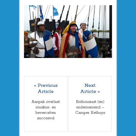
« Previous
Next
Article
Article »
Aanpak overlast
Enthousiast (en)
muskus- en
ondernemend –
beverratten
Camper Eethuys
succesvol