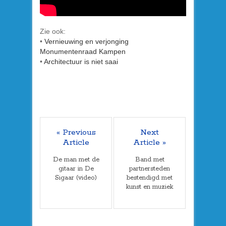
Zie ook:
•
Vernieuwing en verjonging
Monumentenraad Kampen
•
Architectuur is niet saai
« Previous
Next
Article
Article »
De man met de
Band met
gitaar in De
partnersteden
Sigaar (video)
bestendigd met
kunst en muziek