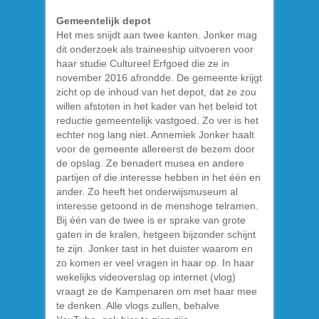
Gemeentelijk depot
Het mes snijdt aan twee kanten. Jonker mag
dit onderzoek als traineeship uitvoeren voor
haar studie Cultureel Erfgoed die ze in
november 2016 afrondde. De gemeente krijgt
zicht op de inhoud van het depot, dat ze zou
willen afstoten in het kader van het beleid tot
reductie gemeentelijk vastgoed. Zo ver is het
echter nog lang niet. Annemiek Jonker haalt
voor de gemeente allereerst de bezem door
de opslag. Ze benadert musea en andere
partijen of die interesse hebben in het één en
ander. Zo heeft het onderwijsmuseum al
interesse getoond in de menshoge telramen.
Bij één van de twee is er sprake van grote
gaten in de kralen, hetgeen bijzonder schijnt
te zijn. Jonker tast in het duister waarom en
zo komen er veel vragen in haar op. In haar
wekelijks videoverslag op internet (vlog)
vraagt ze de Kampenaren om met haar mee
te denken. Alle vlogs zullen, behalve