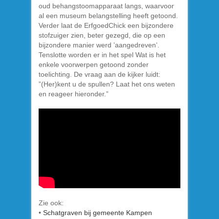
oud behangstoomapparaat langs, waarvoor
al een museum belangstelling heeft getoond.
Verder laat de ErfgoedChick een bijzondere
stofzuiger zien, beter gezegd, die op een
bijzondere manier werd ’aangedreven’.
Tenslotte worden er in het spel Wat is het
enkele voorwerpen getoond zonder
toelichting. De vraag aan de kijker luidt:
”(Her)kent u de spullen? Laat het ons weten
en reageer hieronder.”
Zie ook:
•
Schatgraven bij gemeente Kampen