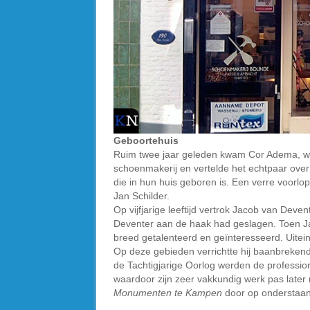
Geboortehuis
Ruim twee jaar geleden kwam Cor Adema, wa
schoenmakerij en vertelde het echtpaar over 
die in hun huis geboren is. Een verre voorlo
Jan Schilder.
Op vijfjarige leeftijd vertrok Jacob van De
Deventer aan de haak had geslagen. Toen Jac
breed getalenteerd en geïnteresseerd. Uitein
Op deze gebieden verrichtte hij baanbrekend
de Tachtigjarige Oorlog werden de professio
waardoor zijn zeer vakkundig werk pas later
Monumenten te Kampen
door op onderstaand