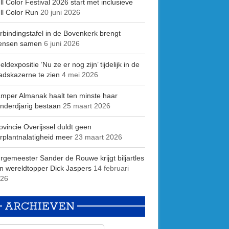
ll Color Festival 2026 start met inclusieve
ll Color Run
20 juni 2026
rbindingstafel in de Bovenkerk brengt
ensen samen
6 juni 2026
eldexpositie ’Nu ze er nog zijn’ tijdelijk in de
adskazerne te zien
4 mei 2026
mper Almanak haalt ten minste haar
nderdjarig bestaan
25 maart 2026
ovincie Overijssel duldt geen
rplantnalatigheid meer
23 maart 2026
rgemeester Sander de Rouwe krijgt biljartles
n wereldtopper Dick Jaspers
14 februari
26
ARCHIEVEN