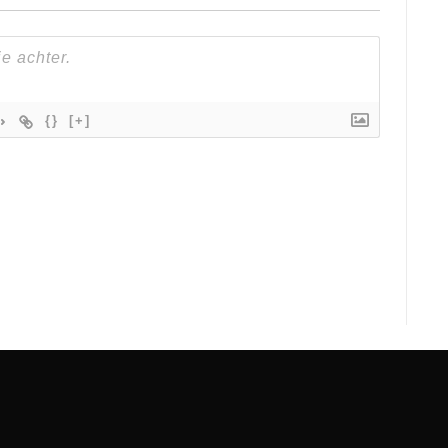
{}
[+]