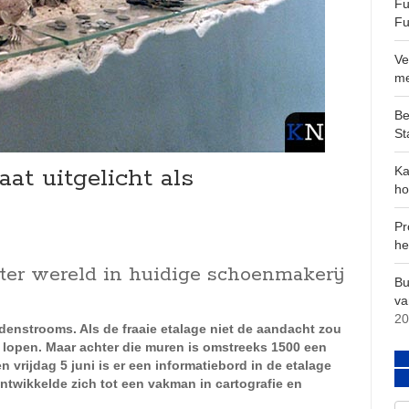
Fu
Fu
Ve
m
Be
St
t uitgelicht als
Ka
ho
Pr
he
er wereld in huidige schoenmakerij
Bu
va
20
enstrooms. Als de fraaie etalage niet de aandacht zou
j lopen. Maar achter die muren is omstreeks 1500 een
vrijdag 5 juni is er een informatiebord in de etalage
twikkelde zich tot een vakman in cartografie en