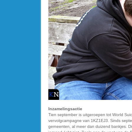
Inzamelingsactie
Tien september is uitgeroepen tot World Suic
vervolgcampagne van 1KZ1EJ3. Sinds septemb
gemeenten, al meer dan duizend bankjes. Di