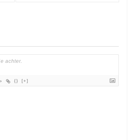
{}
[+]