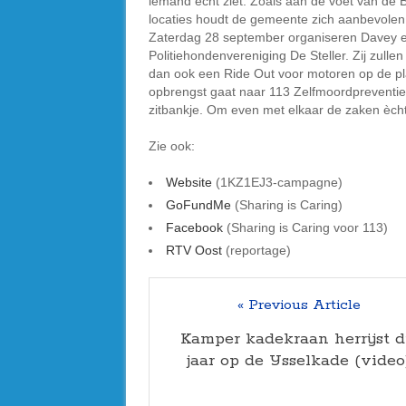
iemand écht ziet. Zoals aan de voet van de 
locaties houdt de gemeente zich aanbevolen
Zaterdag 28 september organiseren Davey e
Politiehondenvereniging De Steller. Zij zulle
dan ook een Ride Out voor motoren op de pl
opbrengst gaat naar 113 Zelfmoordpreventie.
zitbankje. Om even met elkaar de zaken èch
Zie ook:
Website
(1KZ1EJ3-campagne)
GoFundM
e
(Sharing is Caring)
Faceboo
k
(Sharing is Caring voor 113)
RTV Oost
(reportage)
« Previous Article
Kamper kadekraan herrijst d
jaar op de IJsselkade (video