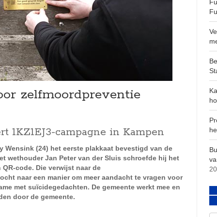
Fu
Fu
Ve
m
Be
St
or zelfmoordpreventie
Ka
ho
Pr
rt 1KZ1EJ3-campagne in Kampen
he
y Wensink (24) het eerste plakkaat bevestigd van de
Bu
wethouder Jan Peter van der Sluis schroefde hij het
va
 QR-code. Die verwijst naar de
20
zocht naar een manier om meer aandacht te vragen voor
ame met suïcidegedachten. De gemeente werkt mee en
iden door de gemeente.