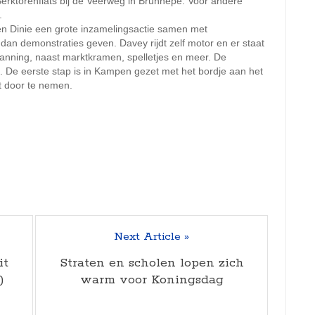
Berktorenflats bij de Veerweg in Brunnepe. Voor andere
.
n Dinie een grote inzamelingsactie samen met
n dan demonstraties geven. Davey rijdt zelf motor en er staat
anning, naast marktkramen, spelletjes en meer. De
 De eerste stap is in Kampen gezet met het bordje aan het
t door te nemen.
Next Article »
it
Straten en scholen lopen zich
)
warm voor Koningsdag