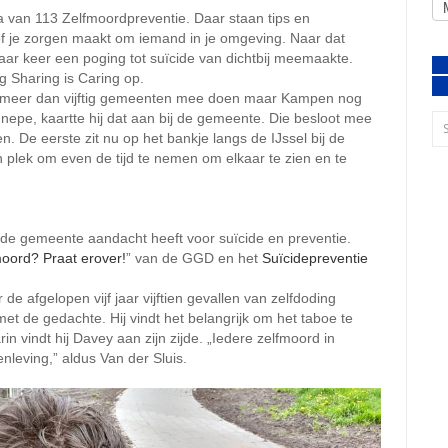
 van 113 Zelfmoordpreventie. Daar staan tips en
 of je zorgen maakt om iemand in je omgeving. Naar dat
aar keer een poging tot suïcide van dichtbij meemaakte.
g Sharing is Caring op.
meer dan vijftig gemeenten mee doen maar Kampen nog
unnepe, kaartte hij dat aan bij de gemeente. Die besloot mee
n. De eerste zit nu op het bankje langs de IJssel bij de
 plek om even de tijd te nemen om elkaar te zien en te
 de gemeente aandacht heeft voor suïcide en preventie.
oord? Praat erover!
” van de GGD en het
S
uïcidepreventie
e afgelopen vijf jaar vijftien gevallen van zelfdoding
t de gedachte. Hij vindt het belangrijk om het taboe te
n vindt hij Davey aan zijn zijde. „Iedere zelfmoord in
nleving,” aldus Van der Sluis.