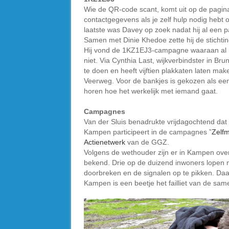
Wie de QR-code scant, komt uit op de pagina
contactgegevens als je zelf hulp nodig hebt
laatste was Davey op zoek nadat hij al een p
Samen met Dinie Khedoe zette hij de stichtin
Hij vond de 1KZ1EJ3-campagne waaraan al 
niet. Via Cynthia Last, wijkverbindster in Br
te doen en heeft vijftien plakkaten laten make
Veerweg. Voor de bankjes is gekozen als een
horen hoe het werkelijk met iemand gaat.
Campagnes
Van der Sluis benadrukte vrijdagochtend dat
Kampen participeert in de campagnes ”
Zelfm
Actienetwerk
van de GGZ.
Volgens de wethouder zijn er in Kampen over d
bekend. Drie op de duizend inwoners lopen me
doorbreken en de signalen op te pikken. Daari
Kampen is een beetje het failliet van de same