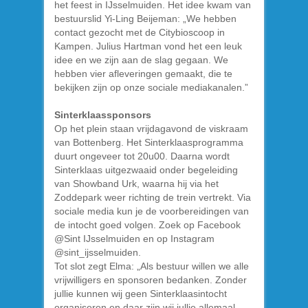
het feest in IJsselmuiden. Het idee kwam van
bestuurslid Yi-Ling Beijeman: „We hebben
contact gezocht met de Citybioscoop in
Kampen. Julius Hartman vond het een leuk
idee en we zijn aan de slag gegaan. We
hebben vier afleveringen gemaakt, die te
bekijken zijn op onze sociale mediakanalen.”
Sinterklaassponsors
Op het plein staan vrijdagavond de viskraam
van Bottenberg. Het Sinterklaasprogramma
duurt ongeveer tot 20u00. Daarna wordt
Sinterklaas uitgezwaaid onder begeleiding
van Showband Urk, waarna hij via het
Zoddepark weer richting de trein vertrekt. Via
sociale media kun je de voorbereidingen van
de intocht goed volgen. Zoek op Facebook
@Sint IJsselmuiden en op Instagram
@sint_ijsselmuiden.
Tot slot zegt Elma: „Als bestuur willen we alle
vrijwilligers en sponsoren bedanken. Zonder
jullie kunnen wij geen Sinterklaasintocht
organiseren en daar zijn wij jullie allemaal