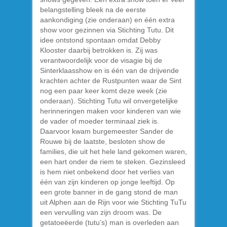
belangstelling bleek na de eerste
aankondiging (zie onderaan) en één extra
show voor gezinnen via Stichting Tutu. Dit
idee ontstond spontaan omdat Debby
Klooster daarbij betrokken is. Zij was
verantwoordelijk voor de visagie bij de
Sinterklaasshow en is één van de drijvende
krachten achter de Rustpunten waar de Sint
nog een paar keer komt deze week (zie
onderaan). Stichting Tutu wil onvergetelijke
herinneringen maken voor kinderen van wie
de vader of moeder terminaal ziek is.
Daarvoor kwam burgemeester Sander de
Rouwe bij de laatste, besloten show de
families, die uit het hele land gekomen waren,
een hart onder de riem te steken. Gezinsleed
is hem niet onbekend door het verlies van
één van zijn kinderen op jonge leeftijd. Op
een grote banner in de gang stond de man
uit Alphen aan de Rijn voor wie Stichting TuTu
een vervulling van zijn droom was. De
getatoeëerde (tutu’s) man is overleden aan