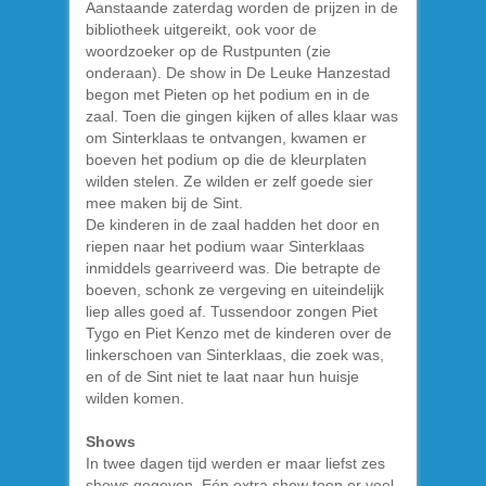
Aanstaande zaterdag worden de prijzen in de
bibliotheek uitgereikt, ook voor de
woordzoeker op de Rustpunten (zie
onderaan). De show in De Leuke Hanzestad
begon met Pieten op het podium en in de
zaal. Toen die gingen kijken of alles klaar was
om Sinterklaas te ontvangen, kwamen er
boeven het podium op die de kleurplaten
wilden stelen. Ze wilden er zelf goede sier
mee maken bij de Sint.
De kinderen in de zaal hadden het door en
riepen naar het podium waar Sinterklaas
inmiddels gearriveerd was. Die betrapte de
boeven, schonk ze vergeving en uiteindelijk
liep alles goed af. Tussendoor zongen Piet
Tygo en Piet Kenzo met de kinderen over de
linkerschoen van Sinterklaas, die zoek was,
en of de Sint niet te laat naar hun huisje
wilden komen.
Shows
In twee dagen tijd werden er maar liefst zes
shows gegeven. Eén extra show toen er veel