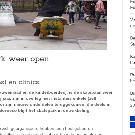
Fu
Fu
Ve
m
Be
St
rk weer open
Ka
ho
Pr
t en clinics
he
e zwembad en de kinderboerderij, is de skatebaan weer
Bu
jaar, zijn in overleg met instanties enkele (zelf
va
or zijn nieuwe onderdelen teruggekomen, die deels in
20
owieso blijft het skatepark in ontwikkeling.
e zich georganiseerd hebben, een heel gebeuren
er Sluis zich op een skateboard had begeven als een