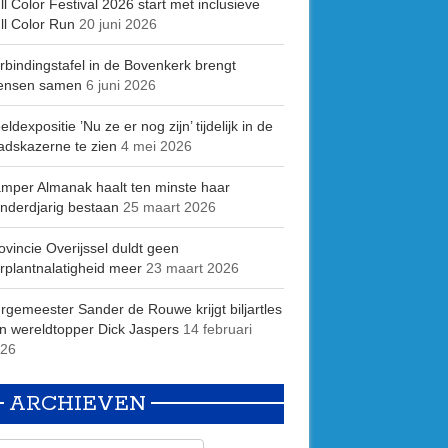
ll Color Festival 2026 start met inclusieve
ll Color Run
20 juni 2026
rbindingstafel in de Bovenkerk brengt
ensen samen
6 juni 2026
eldexpositie ’Nu ze er nog zijn’ tijdelijk in de
adskazerne te zien
4 mei 2026
mper Almanak haalt ten minste haar
nderdjarig bestaan
25 maart 2026
ovincie Overijssel duldt geen
rplantnalatigheid meer
23 maart 2026
rgemeester Sander de Rouwe krijgt biljartles
n wereldtopper Dick Jaspers
14 februari
26
ARCHIEVEN