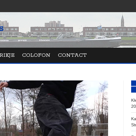
RIKJE
COLOFON
CONTACT
Kl
20
Ka
St