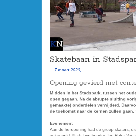
Skatebaan in Stadspa
7 maart 2020,
Opening gevierd met contes
Midden in het Stadspark, tussen het oud
open gegaan. Na de abrupte sluiting vorig 
gemaakte) onderdelen verwijderd. Daarvo
de toekomst naar de kernen zullen gaan. S
Evenement
Aan de heropening had de groep skaters, di
gekoppeld. Nadat wethouder Jan Peter Van d