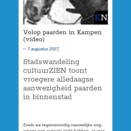
Volop paarden in Kampen
(video)
7 augustus 2017,
Stadswandeling
cultuurZIEN toont
vroegere alledaagse
aanwezigheid paarden
in binnenstad
Zoals we tegenwoordig nauwelijks nog
ergens een autovrij zicht hebben, zo was