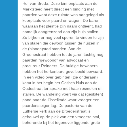
Hof van Breda. Deze binnenplaats aan de
Marktsteeg heeft direct een binding met
paarden want deze ruimte was aangelegd als
keerplaats voor paard en wagen. De baron,
waaraan het pleintje zijn naam ontleent, had
namelijk aangrenzend aan zijn huis stallen.
Zo blijken er nog veel sporen te vinden te zijn
van stallen die gewoon tussen de huizen in
de (binnen)stad stonden. Aan de
Groenestraat hebben tot de jaren tachtig nog
paarden ”gewoond” van advocaat en
procureur Reinders. De huidige bewoners
hebben het herkenbare gevelbeeld bewaard.
In een video over gebinten (zie onderaan)
komt in het begin het Gotisch Huis aan de
Oudestraat ter sprake met haar rosmolen en
stallen. De wandeling voert via dat (gesloten)
pand naar de IJsselkade waar vroeger een
paardensteiger lag. De pastorie van de
Lutherse kerk aan de Broederstraat is
gebouwd op de plek van een vroegere stal,
behorende bij het tegenover liggende grote