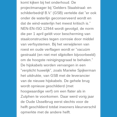
komt kijken bij het onderhoud. De
projectmanager bij ’Gelders Staalstraal- en
schilderbedrijf B.V.’ (GSB) vertelde dat ”er ook
onder de waterlijn geconserveerd wordt en
dat de wind-waterlijn het meest kritisch is.”
NEN-EN-ISO 12944 wordt gevolgd, de norm
die per 1 april geldt voor bescherming van
staalconstructies tegen corrosie door middel
van verfsystemen. Bij het verwijderen van
roest en oude verflagen wordt er ”vacuüm
gestraald (en niet met slijptollen bijvoorbeeld)
om de hoogste reinigingsgraad te behalen.”
De hijskabels worden vervangen in een
”verplicht huwelijk”, zoals Marieke Spijkerman
het uitdrukte, van GSB met de leverancier
van de nieuwe hijskabels. De gehele brug
wordt opnieuw geschilderd (met
hoogwaardige verf) om een flater als in
Zutphen te voorkomen. Daar werd vorig jaar
de Oude IJsselbrug eerst slechts voor de
helft geschilderd totdat inwoners kleurverschil
opmerkte met de andere helft.