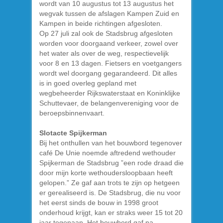
wordt van 10 augustus tot 13 augustus het
wegvak tussen de afslagen Kampen Zuid en
Kampen in beide richtingen afgesloten.
Op 27 juli zal ook de Stadsbrug afgesloten
worden voor doorgaand verkeer, zowel over
het water als over de weg, respectievelijk
voor 8 en 13 dagen. Fietsers en voetgangers
wordt wel doorgang gegarandeerd. Dit alles
is in goed overleg gepland met
wegbeheerder Rijkswaterstaat en Koninklijke
Schuttevaer, de belangenvereniging voor de
beroepsbinnenvaart.
Slotacte Spijkerman
Bij het onthullen van het bouwbord tegenover
café De Unie noemde aftredend wethouder
Spijkerman de Stadsbrug ”een rode draad die
door mijn korte wethoudersloopbaan heeft
gelopen.” Ze gaf aan trots te zijn op hetgeen
er gerealiseerd is. De Stadsbrug, die nu voor
het eerst sinds de bouw in 1998 groot
onderhoud krijgt, kan er straks weer 15 tot 20
jaar tegenaan. Het bouwbord gaf na