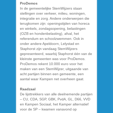
ProDemos
In de gemeentelijke StemWijzers staan
stellingen over verkeer, milieu, woningen,
integratie en zorg. Andere onderwerpen die
terugkomen zijn: openingstijden van horeca
en winkels, zondagsopening, belastingen
(OZB en hondenbelasting), afval, het
referendum en schoolzwemmen. Ook in
onder andere Apeldoorn, Lelystad en
Staphorst zijn vandaag StemWijzers
gepresenteerd, waarbij Staphorst één van de
kleinste gemeenten was voor ProDemos.
ProDemos rekent 10.000 euro voor het
maken van een StemWijzer, uitgaande van
acht partijen binnen een gemeente, een
aantal waar Kampen net overheen gaat.
Raadzaal
De lijsttrekkers van alle deelnemende partijen
– CU, CDA, SGP, GBK, PvdA, GL, D66, VVD
en Kampen Sociaal, het Kamper alternatief
voor de SP – kwamen vanavond op