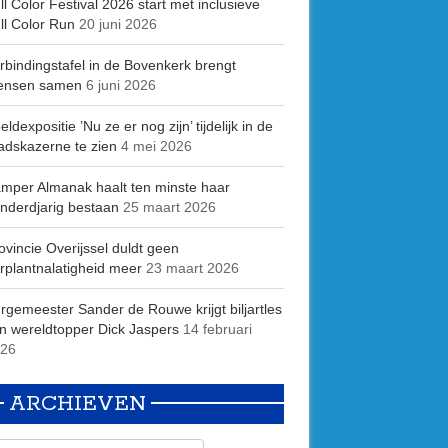
ll Color Festival 2026 start met inclusieve
ll Color Run
20 juni 2026
rbindingstafel in de Bovenkerk brengt
ensen samen
6 juni 2026
eldexpositie ’Nu ze er nog zijn’ tijdelijk in de
adskazerne te zien
4 mei 2026
mper Almanak haalt ten minste haar
nderdjarig bestaan
25 maart 2026
ovincie Overijssel duldt geen
rplantnalatigheid meer
23 maart 2026
rgemeester Sander de Rouwe krijgt biljartles
n wereldtopper Dick Jaspers
14 februari
26
ARCHIEVEN