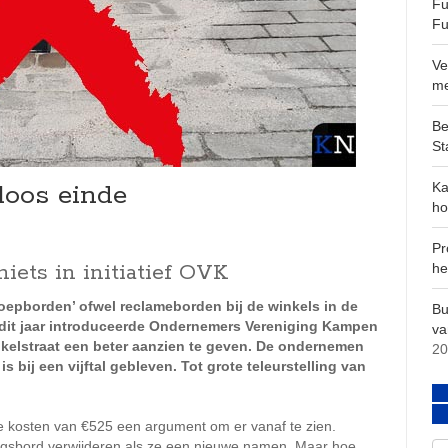
Fu
Fu
Ve
m
Be
St
loos einde
Ka
ho
Pr
ets in initiatief OVK
he
oepborden’ ofwel reclameborden bij de winkels in de
Bu
n dit jaar introduceerde Ondernemers Vereniging Kampen
va
elstraat een beter aanzien te geven. De ondernemen
20
 bij een vijftal gebleven. Tot grote teleurstelling van
e kosten van €525 een argument om er vanaf te zien.
ingsbord verwijderen als ze een nieuwe namen. Maar hoe