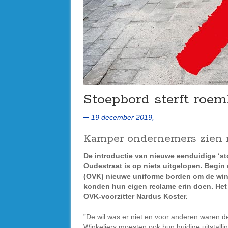
Stoepbord sterft roem
19 december 2019,
Kamper ondernemers zien ni
De introductie van nieuwe eenduidige ‘st
Oudestraat is op niets uitgelopen. Begi
(OVK) nieuwe uniforme borden om de wink
konden hun eigen reclame erin doen. Het is
OVK-voorzitter Nardus Koster.
”De wil was er niet en voor anderen waren d
Winkeliers moesten ook hun huidige uitstall