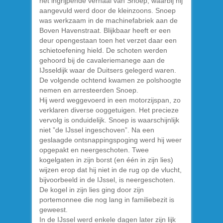
het ingrijpende verhaal van Snoep, waarbij hij
aangevuld werd door de kleinzoons. Snoep
was werkzaam in de machinefabriek aan de
Boven Havenstraat. Blijkbaar heeft er een
deur opengestaan toen het verzet daar een
schietoefening hield. De schoten werden
gehoord bij de cavaleriemanege aan de
IJsseldijk waar de Duitsers gelegerd waren.
De volgende ochtend kwamen ze polshoogte
nemen en arresteerden Snoep.
Hij werd weggevoerd in een motorzijspan, zo
verklaren diverse ooggetuigen. Het precieze
vervolg is onduidelijk. Snoep is waarschijnlijk
niet ”de IJssel ingeschoven”. Na een
geslaagde ontsnappingspoging werd hij weer
opgepakt en neergeschoten. Twee
kogelgaten in zijn borst (en één in zijn lies)
wijzen erop dat hij niet in de rug op de vlucht,
bijvoorbeeld in de IJssel, is neergeschoten.
De kogel in zijn lies ging door zijn
portemonnee die nog lang in familiebezit is
geweest.
In de IJssel werd enkele dagen later zijn lijk