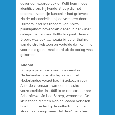
gevonden waarop dokter Kolff hem moest
identificeren. Hij kende Snoep die het
onderstel voor zijn kunstnier had geleverd.
Na de mishandeling bij de verhoren door de
Duitsers, had het lichaam van Kolffs
plaatsgenoot bovendien dagen in het water
gelegen te hebben. Kolffs biograaf Herman
Broers was ook aanwezig bij de onthulling
van de struikelsteen en vertelde dat Kolff niet
voor niets getraumatiseerd uit de oorlog was
gekomen.
Ariohof
Snoep is jaren werkzaam geweest in
Nederlands-Indië. Als bijnaam in het
Nederlandse verzet had hij gekozen voor
Ario, de voornaam van een Indische
verzetsstrijder. In 1995 is er een straat naar
Ario, oftewel Jo Leo Snoep, vernoemd. De
kleinzoons Matt en Rob de Waard vertellen
hoe hun moeder bij de onthulling van de
straatnaam erop wees dat ’Ario’ niet alleen