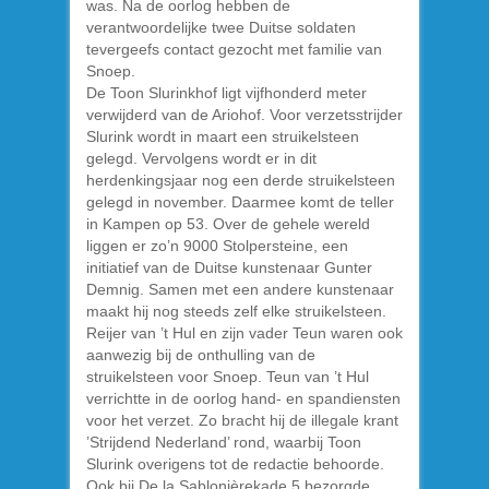
was. Na de oorlog hebben de
verantwoordelijke twee Duitse soldaten
tevergeefs contact gezocht met familie van
Snoep.
De Toon Slurinkhof ligt vijfhonderd meter
verwijderd van de Ariohof. Voor verzetsstrijder
Slurink wordt in maart een struikelsteen
gelegd. Vervolgens wordt er in dit
herdenkingsjaar nog een derde struikelsteen
gelegd in november. Daarmee komt de teller
in Kampen op 53. Over de gehele wereld
liggen er zo’n 9000 Stolpersteine, een
initiatief van de Duitse kunstenaar Gunter
Demnig. Samen met een andere kunstenaar
maakt hij nog steeds zelf elke struikelsteen.
Reijer van ’t Hul en zijn vader Teun waren ook
aanwezig bij de onthulling van de
struikelsteen voor Snoep. Teun van ’t Hul
verrichtte in de oorlog hand- en spandiensten
voor het verzet. Zo bracht hij de illegale krant
’Strijdend Nederland’ rond, waarbij Toon
Slurink overigens tot de redactie behoorde.
Ook bij De la Sablonièrekade 5 bezorgde