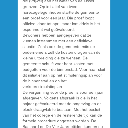
die (vrijwel) aan het water van de IJssel
grenzen. Op initiatief van twee
horecagelegenheden startte de gemeente
een proef voor een jaar. Die proef loopt
officieel door tot april maar inmiddels is het
experiment wel geëvalueerd.
Bewoners hebben aangegeven dat ze
kunnen instemmen met een definitieve
situatie. Zoals ook de gemeente mits de
ondernemers zelf de kosten dragen van de
kleine uitbreiding die ze wensen. De
gemeente schuift voor haar kosten met
budgetten voor de binnenstad. Voor haar sluit
dit initiatief aan op het stimuleringsplan voor
de binnenstad en op het
verkeerscirculatieplan.
De vergunning voor de proef is voor een jaar
afgegeven. Volgens afspraak is die in het
najaar geëvalueerd met de omgeving en er
bleek draagvlak te bestaan. Met het besluit
van het college en de resterende tijd kan de
formele procedure opgestart worden. De
Bastaard en De Vier Jaargetijden kunnen nu