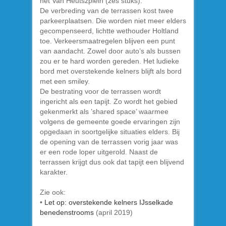
het Van Heutszplein (zes stuks).
De verbreding van de terrassen kost twee
parkeerplaatsen. Die worden niet meer elders
gecompenseerd, lichtte wethouder Holtland
toe. Verkeersmaatregelen blijven een punt
van aandacht. Zowel door auto’s als bussen
zou er te hard worden gereden. Het ludieke
bord met overstekende kelners blijft als bord
met een smiley.
De bestrating voor de terrassen wordt
ingericht als een tapijt. Zo wordt het gebied
gekenmerkt als ’shared space’ waarmee
volgens de gemeente goede ervaringen zijn
opgedaan in soortgelijke situaties elders. Bij
de opening van de terrassen vorig jaar was
er een rode loper uitgerold. Naast de
terrassen krijgt dus ook dat tapijt een blijvend
karakter.
Zie ook:
•
Let op: overstekende kelners IJsselkade
benedenstrooms
(april 2019)