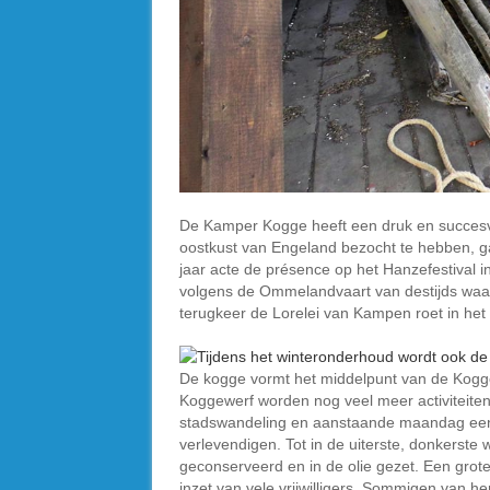
De Kamper Kogge heeft een druk en succesvol
oostkust van Engeland bezocht te hebben, gaf
jaar acte de présence op het Hanzefestival i
volgens de Ommelandvaart van destijds waarm
terugkeer de Lorelei van Kampen roet in het 
De kogge vormt het middelpunt van de Kog
Koggewerf worden nog veel meer activiteiten 
stadswandeling en aanstaande maandag een be
verlevendigen. Tot in de uiterste, donkerste
geconserveerd en in de olie gezet. Een gro
inzet van vele vrijwilligers. Sommigen van he