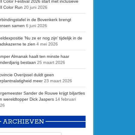
ll Color Festival 2026 start met inclusieve
ll Color Run
20 juni 2026
rbindingstafel in de Bovenkerk brengt
ensen samen
6 juni 2026
eldexpositie ’Nu ze er nog zijn’ tijdelijk in de
adskazerne te zien
4 mei 2026
mper Almanak haalt ten minste haar
nderdjarig bestaan
25 maart 2026
ovincie Overijssel duldt geen
rplantnalatigheid meer
23 maart 2026
rgemeester Sander de Rouwe krijgt biljartles
n wereldtopper Dick Jaspers
14 februari
26
ARCHIEVEN