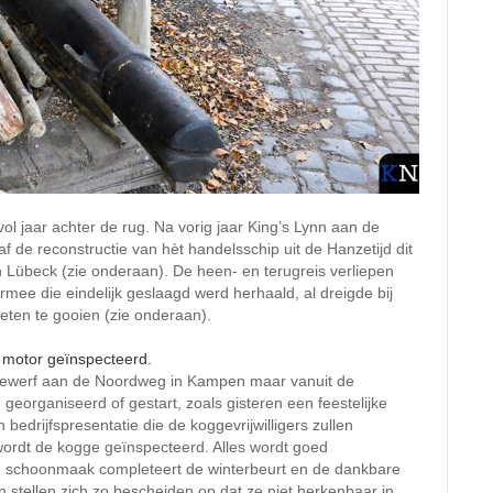
 jaar achter de rug. Na vorig jaar King’s Lynn aan de
 de reconstructie van hèt handelsschip uit de Hanzetijd dit
n Lübeck (zie onderaan). De heen- en terugreis verliepen
ee die eindelijk geslaagd werd herhaald, al dreigde bij
eten te gooien (zie onderaan).
gewerf aan de Noordweg in Kampen maar vanuit de
georganiseerd of gestart, zoals gisteren een feestelijke
drijfspresentatie die de koggevrijwilligers zullen
 wordt de kogge geïnspecteerd. Alles wordt goed
te schoonmaak completeert de winterbeurt en de dankbare
n stellen zich zo bescheiden op dat ze niet herkenbaar in