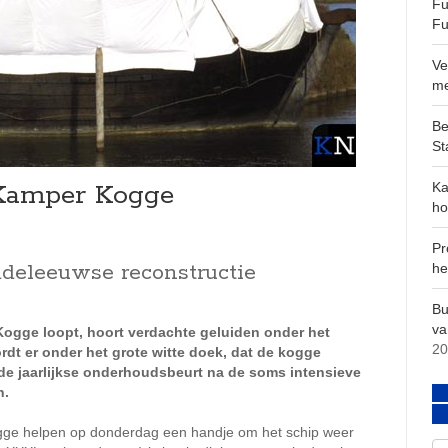
Fu
Fu
Ve
m
Be
St
 Kamper Kogge
Ka
ho
Pr
ddeleeuwse reconstructie
he
Bu
va
ogge loopt, hoort verdachte geluiden onder het
20
dt er onder het grote witte doek, dat de kogge
r de jaarlijkse onderhoudsbeurt na de soms intensieve
n.
Kogge helpen op donderdag een handje om het schip weer