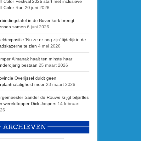
ll Color Festival 2026 start met inclusieve
ll Color Run
20 juni 2026
rbindingstafel in de Bovenkerk brengt
ensen samen
6 juni 2026
eldexpositie ’Nu ze er nog zijn’ tijdelijk in de
adskazerne te zien
4 mei 2026
mper Almanak haalt ten minste haar
nderdjarig bestaan
25 maart 2026
ovincie Overijssel duldt geen
rplantnalatigheid meer
23 maart 2026
rgemeester Sander de Rouwe krijgt biljartles
n wereldtopper Dick Jaspers
14 februari
26
ARCHIEVEN