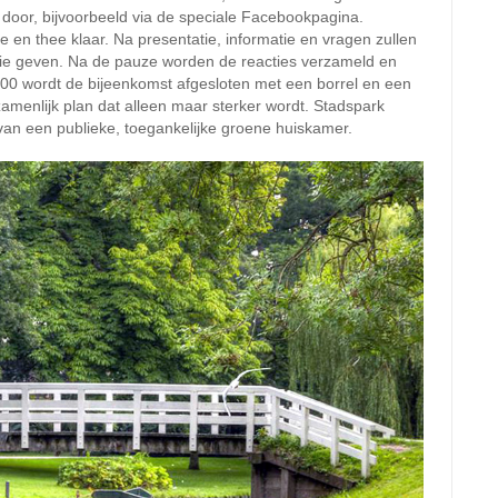
 door, bijvoorbeeld via de speciale Facebookpagina.
e en thee klaar. Na presentatie, informatie en vragen zullen
ie geven. Na de pauze worden de reacties verzameld en
0 wordt de bijeenkomst afgesloten met een borrel en een
amenlijk plan dat alleen maar sterker wordt. Stadspark
an een publieke, toegankelijke groene huiskamer.