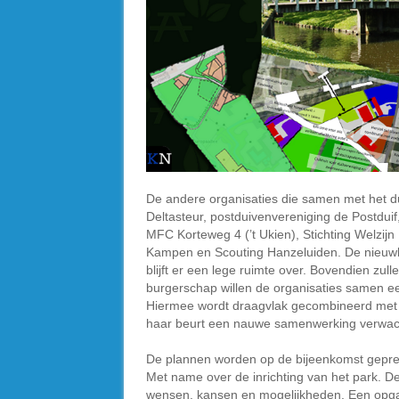
De andere organisaties die samen met het d
Deltasteur, postduivenvereniging de Postdui
MFC Korteweg 4 (’t Ukien), Stichting Welzi
Kampen en Scouting Hanzeluiden. De nieuwbo
blijft er een lege ruimte over. Bovendien zul
burgerschap willen de organisaties samen e
Hiermee wordt draagvlak gecombineerd met 
haar beurt een nauwe samenwerking verwacht 
De plannen worden op de bijeenkomst gepre
Met name over de inrichting van het park. De
wensen, kansen en mogelijkheden. Een opgav