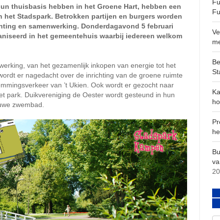
Fu
hun thuisbasis hebben in het Groene Hart, hebben een
Fu
in het Stadspark. Betrokken partijen en burgers worden
chting en samenwerking. Donderdagavond 5 februari
Ve
aniseerd in het gemeentehuis waarbij iedereen welkom
m
Be
erking, van het gezamenlijk inkopen van energie tot het
St
wordt er nagedacht over de inrichting van de groene ruimte
temmingsverkeer van ’t Ukien. Ook wordt er gezocht naar
Ka
et park. Duikvereniging de Oester wordt gesteund in hun
ho
ieuwe zwembad.
Pr
he
Bu
va
20