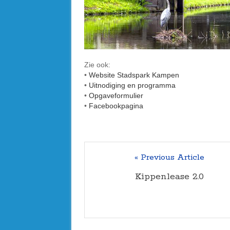
Zie ook:
•
Website Stadspark Kampen
•
Uitnodiging en programma
•
Opgaveformulier
•
Facebookpagina
« Previous Article
Kippenlease 2.0