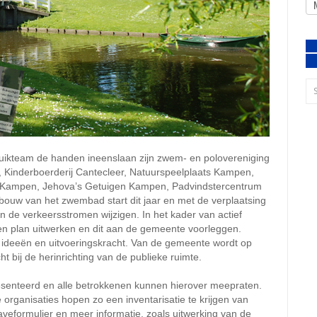
uikteam de handen ineenslaan zijn zwem- en polovereniging
f, Kinderboerderij Cantecleer, Natuurspeelplaats Kampen,
jn Kampen, Jehova’s Getuigen Kampen, Padvindstercentrum
uw van het zwembad start dit jaar en met de verplaatsing
len de verkeersstromen wijzigen. In het kader van actief
en plan uitwerken en dit aan de gemeente voorleggen.
ideeën en uitvoeringskracht. Van de gemeente wordt op
bij de herinrichting van de publieke ruimte.
senteerd en alle betrokkenen kunnen hierover meepraten.
 organisaties hopen zo een inventarisatie te krijgen van
eformulier en meer informatie, zoals uitwerking van de