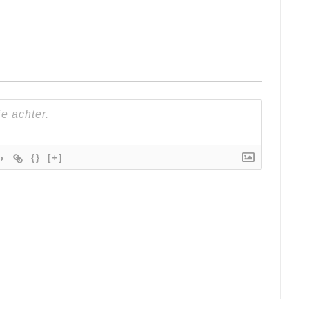
{}
[+]