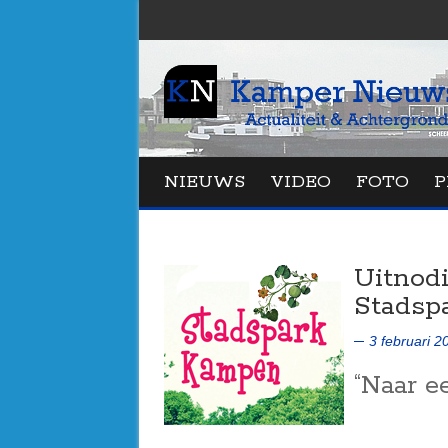
NIEUWS
VIDEO
FOTO
P
Uitnodi
Stadsp
3 februari 2
“Naar e