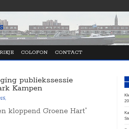
RIKJE
COLOFON
CONTACT
ging publiekssessie
ark Kampen
Kl
015,
20
en kloppend Groene Hart”
Ka
St