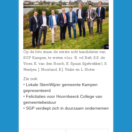
Op de foto staan de eerste acht kandidaten van
SGP Kampen, te weten v.l.n.r. B. vd Belt, S.S. de
Vries, K. van den Bosch, E. Spaan (lijsttrekker), S.
Nentjes, J. Noorland, E.J. Vinke en L. Stoter.
Zie ook:
•
Lokale StemWijzer gemeente Kampen
gepresenteerd
•
Felicitaties voor Hoornbeeck College van
gemeentebestuur
•
SGP verdiept zich in duurzaam ondernemen