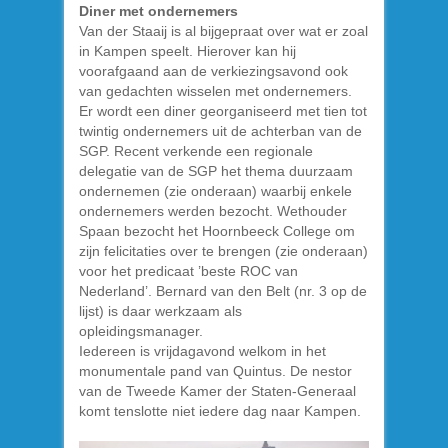
Diner met ondernemers
Van der Staaij is al bijgepraat over wat er zoal
in Kampen speelt. Hierover kan hij
voorafgaand aan de verkiezingsavond ook
van gedachten wisselen met ondernemers.
Er wordt een diner georganiseerd met tien tot
twintig ondernemers uit de achterban van de
SGP. Recent verkende een regionale
delegatie van de SGP het thema duurzaam
ondernemen (zie onderaan) waarbij enkele
ondernemers werden bezocht. Wethouder
Spaan bezocht het Hoornbeeck College om
zijn felicitaties over te brengen (zie onderaan)
voor het predicaat ’beste ROC van
Nederland’. Bernard van den Belt (nr. 3 op de
lijst) is daar werkzaam als
opleidingsmanager.
Iedereen is vrijdagavond welkom in het
monumentale pand van Quintus. De nestor
van de Tweede Kamer der Staten-Generaal
komt tenslotte niet iedere dag naar Kampen.