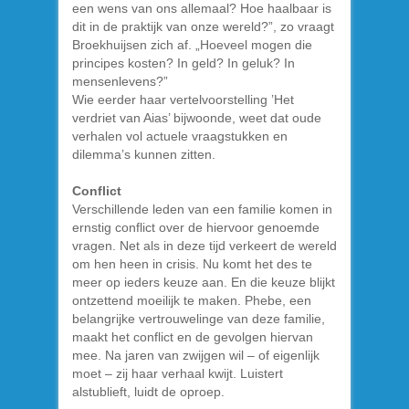
een wens van ons allemaal? Hoe haalbaar is
dit in de praktijk van onze wereld?”, zo vraagt
Broekhuijsen zich af. „Hoeveel mogen die
principes kosten? In geld? In geluk? In
mensenlevens?”
Wie eerder haar vertelvoorstelling ’Het
verdriet van Aias’ bijwoonde, weet dat oude
verhalen vol actuele vraagstukken en
dilemma’s kunnen zitten.
Conflict
Verschillende leden van een familie komen in
ernstig conflict over de hiervoor genoemde
vragen. Net als in deze tijd verkeert de wereld
om hen heen in crisis. Nu komt het des te
meer op ieders keuze aan. En die keuze blijkt
ontzettend moeilijk te maken. Phebe, een
belangrijke vertrouwelinge van deze familie,
maakt het conflict en de gevolgen hiervan
mee. Na jaren van zwijgen wil – of eigenlijk
moet – zij haar verhaal kwijt. Luistert
alstublieft, luidt de oproep.