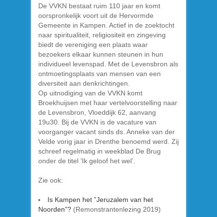
De VVKN bestaat ruim 110 jaar en komt
oorspronkelijk voort uit de Hervormde
Gemeente in Kampen. Actief in de zoektocht
naar spiritualiteit, religiositeit en zingeving
biedt de vereniging een plaats waar
bezoekers elkaar kunnen steunen in hun
individueel levenspad. Met de Levensbron als
ontmoetingsplaats van mensen van een
diversiteit aan denkrichtingen.
Op uitnodiging van de VVKN komt
Broekhuijsen met haar vertelvoorstelling naar
de Levensbron, Vloeddijk 62, aanvang
19u30. Bij de VVKN is de vacature van
voorganger vacant sinds ds. Anneke van der
Velde vorig jaar in Drenthe benoemd werd. Zij
schreef regelmatig in weekblad De Brug
onder de titel ’Ik geloof het wel’.
Zie ook:
Is Kampen het ”Jeruzalem van het
Noorden”?
(Remonstrantenlezing 2019)