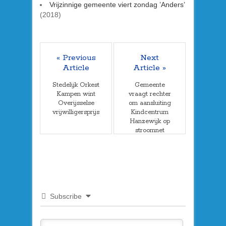
Vrijzinnige gemeente viert zondag ’Anders’
(2018)
« Previous
Next
Article
Article »
Stedelijk Orkest
Gemeente
Kampen wint
vraagt rechter
Overijsselse
om aansluiting
vrijwilligersprijs
Kindcentrum
Hanzewijk op
stroomnet
(video)
Subscribe