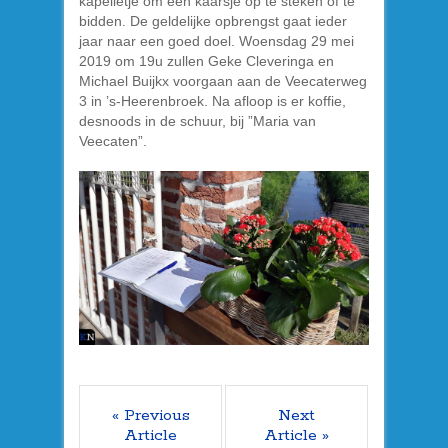
kapelletje om een kaarsje op te steken of te
bidden. De geldelijke opbrengst gaat ieder
jaar naar een goed doel. Woensdag 29 mei
2019 om 19u zullen Geke Cleveringa en
Michael Buijkx voorgaan aan de Veecaterweg
3 in ’s-Heerenbroek. Na afloop is er koffie,
desnoods in de schuur, bij ”Maria van
Veecaten”.
« Previous
Next
Article
Article »