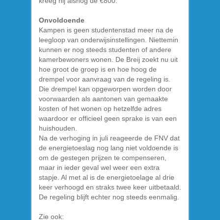
kreeg hij alsnog de €800.
Onvoldoende
Kampen is geen studentenstad meer na de
leegloop van onderwijsinstellingen. Niettemin
kunnen er nog steeds studenten of andere
kamerbewoners wonen. De Breij zoekt nu uit
hoe groot de groep is en hoe hoog de
drempel voor aanvraag van de regeling is.
Die drempel kan opgeworpen worden door
voorwaarden als aantonen van gemaakte
kosten of het wonen op hetzelfde adres
waardoor er officieel geen sprake is van een
huishouden.
Na de verhoging in juli reageerde de FNV dat
de energietoeslag nog lang niet voldoende is
om de gestegen prijzen te compenseren,
maar in ieder geval wel weer een extra
stapje. Al met al is de energietoelage al drie
keer verhoogd en straks twee keer uitbetaald.
De regeling blijft echter nog steeds eenmalig.
Zie ook: