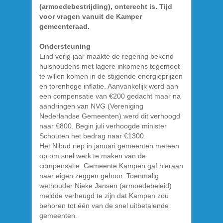
(armoedebestrijding), onterecht is. Tijd
voor vragen vanuit de Kamper
gemeenteraad.
Ondersteuning
Eind vorig jaar maakte de regering bekend
huishoudens met lagere inkomens tegemoet
te willen komen in de stijgende energieprijzen
en torenhoge inflatie. Aanvankelijk werd aan
een compensatie van €200 gedacht maar na
aandringen van NVG (Vereniging
Nederlandse Gemeenten) werd dit verhoogd
naar €800. Begin juli verhoogde minister
Schouten het bedrag naar €1300.
Het Nibud riep in januari gemeenten meteen
op om snel werk te maken van de
compensatie. Gemeente Kampen gaf hieraan
naar eigen zeggen gehoor. Toenmalig
wethouder Nieke Jansen (armoedebeleid)
meldde verheugd te zijn dat Kampen zou
behoren tot één van de snel uitbetalende
gemeenten.