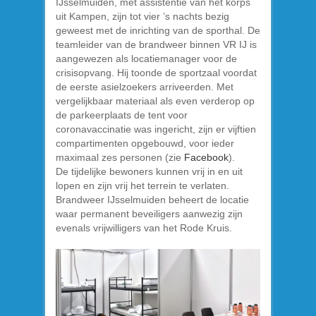
IJsselmuiden, met assistentie van het korps
uit Kampen, zijn tot vier ’s nachts bezig
geweest met de inrichting van de sporthal. De
teamleider van de brandweer binnen VR IJ is
aangewezen als locatiemanager voor de
crisisopvang. Hij toonde de sportzaal voordat
de eerste asielzoekers arriveerden. Met
vergelijkbaar materiaal als even verderop op
de parkeerplaats de tent voor
coronavaccinatie was ingericht, zijn er vijftien
compartimenten opgebouwd, voor ieder
maximaal zes personen (zie
Facebook
).
De tijdelijke bewoners kunnen vrij in en uit
lopen en zijn vrij het terrein te verlaten.
Brandweer IJsselmuiden beheert de locatie
waar permanent beveiligers aanwezig zijn
evenals vrijwilligers van het Rode Kruis.