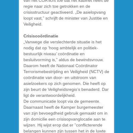
van het COA licht toe dat het kabinet heeft de
regie naar zich toe getrokken en de
crisisstructuur geactiveerd. „De asielopvang
loopt vast,” schrijft de minister van Justitie en
Veiligheid.
Crisiscoördinatie
„Vanwege die verslechterde situatie is het
nodig dat op ‘hoog ambtelijk en politiek-
bestuurlijk niveau’ coördinatie en
besluitvorming is,” aldus de bewindsvrouw.
Daarom heeft de Nationaal Coördinator
Terrorismebestrijding en Veiligheid (NCTV) de
coördinatie van door- en uitstroom van
asielzoekers op zich genomen. Die heeft op
zijn beurt de Veiligheidsregio’s benaderd. Dar
ligt de verantwoordelijkheid.
De communicatie loopt via de gemeente.
Daarnaast heeft de Kamper burgemeester
van zijn bevoegdheid gebruik gemaakt om in
zijn domicilie een crisisopvanglocatie aan te
wijzen. Hij wijst erop dat er ”conflicterende
belangen kunnen zijn tussen het in de luwte