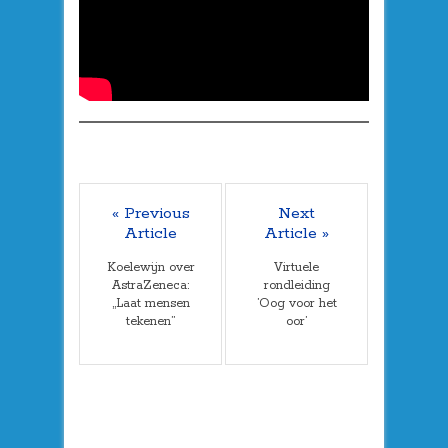
« Previous
Next
Article
Article »
Koelewijn over
Virtuele
AstraZeneca:
rondleiding
„Laat mensen
’Oog voor het
tekenen”
oor’