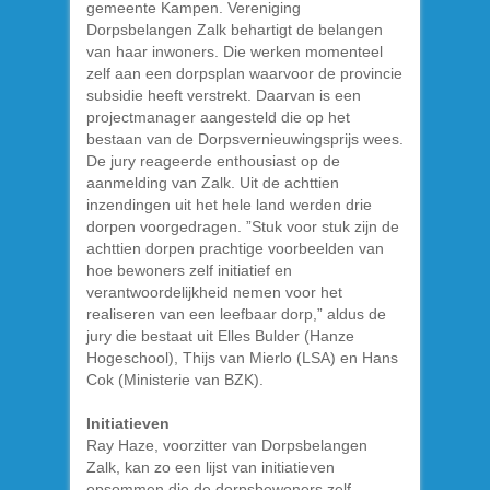
gemeente Kampen. Vereniging
Dorpsbelangen Zalk behartigt de belangen
van haar inwoners. Die werken momenteel
zelf aan een dorpsplan waarvoor de provincie
subsidie heeft verstrekt. Daarvan is een
projectmanager aangesteld die op het
bestaan van de Dorpsvernieuwingsprijs wees.
De jury reageerde enthousiast op de
aanmelding van Zalk. Uit de achttien
inzendingen uit het hele land werden drie
dorpen voorgedragen. ”Stuk voor stuk zijn de
achttien dorpen prachtige voorbeelden van
hoe bewoners zelf initiatief en
verantwoordelijkheid nemen voor het
realiseren van een leefbaar dorp,” aldus de
jury die bestaat uit Elles Bulder (Hanze
Hogeschool), Thijs van Mierlo (LSA) en Hans
Cok (Ministerie van BZK).
Initiatieven
Ray Haze, voorzitter van Dorpsbelangen
Zalk, kan zo een lijst van initiatieven
opsommen die de dorpsbewoners zelf