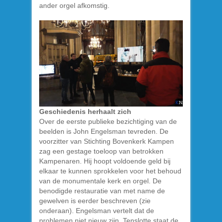
ander orgel afkomstig.
Geschiedenis herhaalt zich
Over de eerste publieke bezichtiging van de
beelden is John Engelsman tevreden. De
voorzitter van Stichting Bovenkerk Kampen
zag een gestage toeloop van betrokken
Kampenaren. Hij hoopt voldoende geld bij
elkaar te kunnen sprokkelen voor het behoud
van de monumentale kerk en orgel. De
benodigde restauratie van met name de
gewelven is eerder beschreven (zie
onderaan). Engelsman vertelt dat de
problemen niet nieuw zijn. Tenslotte staat de