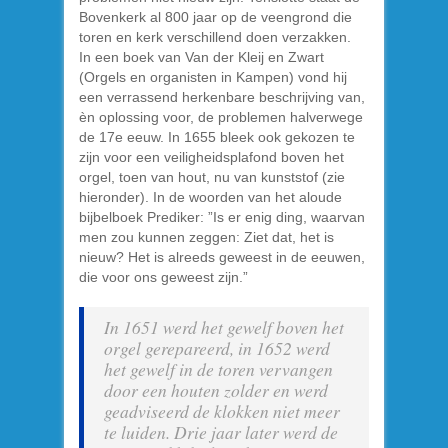
Bovenkerk al 800 jaar op de veengrond die
toren en kerk verschillend doen verzakken.
In een boek van Van der Kleij en Zwart
(Orgels en organisten in Kampen) vond hij
een verrassend herkenbare beschrijving van,
èn oplossing voor, de problemen halverwege
de 17e eeuw. In 1655 bleek ook gekozen te
zijn voor een veiligheidsplafond boven het
orgel, toen van hout, nu van kunststof (zie
hieronder). In de woorden van het aloude
bijbelboek Prediker: ”Is er enig ding, waarvan
men zou kunnen zeggen: Ziet dat, het is
nieuw? Het is alreeds geweest in de eeuwen,
die voor ons geweest zijn.”
In 1651 werd het gewelf boven het
orgel gerepareerd, in 1652 werd
het gewelf in de toren vervangen
door een houten zolder en werd
geadviseerd de klokken niet meer
te luiden. Drie jaar later werd de