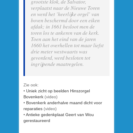
grootste klok, de Salvator,
verplaatst naar de Nieuwe Toren
en werd het ’heerlijke orgel’ van
boven beschermd door een eiken
afdak; in 1661 besloot men de
toren los te ankeren van de kerk.
Toen aan het eind van de jaren
1660 het overhellen tot maar liefst
drie meter westwaarts was
gevorderd, werd besloten tot
ingrijpende maatregelen.
Zie ook:
•
Uniek zicht op beelden Hinszorgel
Bovenkerk
(video)
•
Bovenkerk anderhalve maand dicht voor
reparaties
(video)
•
Antieke gedenkplaat Geert van Wou
gerestaureerd