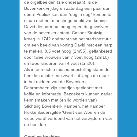
de orgelbeelden (zie onderaan), is de
Bovenkerk vrijdag en zaterdag een paar uur
open. Publiek kan dan ”oog in oog” komen te
staan met het manshoge beeld van koning
David die normaal hoog tegen de gewelven
van de bovenkerk staat. Casper Struiwig
kreeg in 1742 opdracht van het stadsbestuur
om een beeld van koning David met een harp
te maken, 8,5 voet hoog (2m55), geflankeerd
door twee vrouwen van 7 voet hoog (2m10)
en twee kinderen van 4 voet (1m20).
Als in een echte museumopstelling staan de
beelden achter een zwart lint langs de muur
in het midden van de Bovenkerk.
Daaromheen zijn standjes geplaatst met
koffie en informatie. Bezoekers kunnen nader
kennismaken met (en lid worden van)
Stichting Bovenkerk Kampen, het Kamper
klokkenluidersgilde ’Geert van Wou’ en de
video wordt vertoond van het verwijderen van
de beelden.
Orgel en beelden