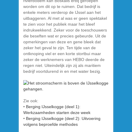
rivierbodem kan Boskalis erbij geroepen
worden om dit op te ruimen. Dat bedrijf is
enkele meters verderop de IJssel aan het
uitbaggeren. Al met al was er geen spektakel
te zien voor het publiek maar het bleef
indrukwekkend. Zeker voor de toeschouwers
die beseften wat er precies gebeurde. Uit de
opmerkingen van deze en gene bleek dat
zeker het geval te zijn. Ten tijde van de
ontknoping viel er een korte stortbui maar
zeker de werknemers van HEBO deerde de
regen niet. Uiteindelijk zijn zij als maritiem
bedrijf voortdurend in en met water bezig.
Zie ook:
•
Berging IJsselkogge (deel 1):
Werkzaamheden starten deze week
•
Berging IJsselkogge (deel 2): Uitvoering
volgens beproefde methodes