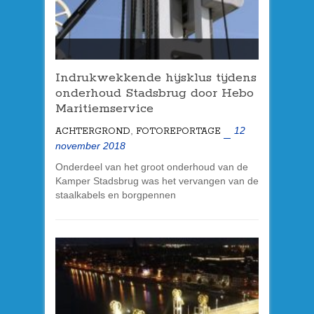
Indrukwekkende hijsklus tijdens
onderhoud Stadsbrug door Hebo
Maritiemservice
,
12
ACHTERGROND
FOTOREPORTAGE
november 2018
Onderdeel van het groot onderhoud van de
Kamper Stadsbrug was het vervangen van de
staalkabels en borgpennen