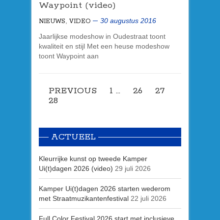
Waypoint (video)
,
30 augustus 2016
NIEUWS
VIDEO
Jaarlijkse modeshow in Oudestraat toont
kwaliteit en stijl Met een heuse modeshow
toont Waypoint aan
PREVIOUS
1
…
26
27
28
ACTUEEL
Kleurrijke kunst op tweede Kamper
Ui(t)dagen 2026 (video)
29 juli 2026
Kamper Ui(t)dagen 2026 starten wederom
met Straatmuzikantenfestival
22 juli 2026
Full Color Festival 2026 start met inclusieve