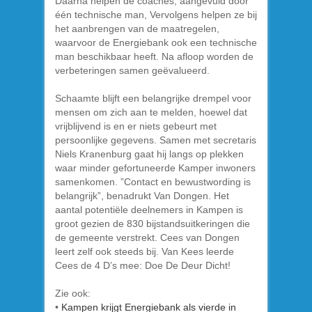
Daarna helpen de coaches, aangevuld door
één technische man, Vervolgens helpen ze bij
het aanbrengen van de maatregelen,
waarvoor de Energiebank ook een technische
man beschikbaar heeft. Na afloop worden de
verbeteringen samen geëvalueerd.
Schaamte blijft een belangrijke drempel voor
mensen om zich aan te melden, hoewel dat
vrijblijvend is en er niets gebeurt met
persoonlijke gegevens. Samen met secretaris
Niels Kranenburg gaat hij langs op plekken
waar minder gefortuneerde Kamper inwoners
samenkomen. ”Contact en bewustwording is
belangrijk”, benadrukt Van Dongen. Het
aantal potentiële deelnemers in Kampen is
groot gezien de 830 bijstandsuitkeringen die
de gemeente verstrekt. Cees van Dongen
leert zelf ook steeds bij. Van Kees leerde
Cees de 4 D’s mee: Doe De Deur Dicht!
Zie ook:
•
Kampen krijgt Energiebank als vierde in