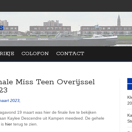
RIKJE
COLOFON
CONTACT
nale Miss Teen Overijssel
23
Kl
maart 2023,
20
gavond 19 maart was hier de finale live te bekijken
Ka
aan Kaylee Descendre uit Kampen meedeed. De gehele
St
 is
hier
terug te zien.