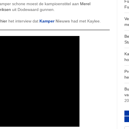
Fu
amper schone moest de kampioenstitel aan
Merel
Fu
riksen
uit Dodewaard gunnen.
Ve
s
hier
het interview dat
Kamper
Nieuws
had met Kaylee.
m
Be
St
Ka
ho
Pr
he
Bu
va
20