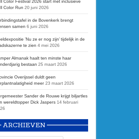
ll Color Festival 2026 start met inclusieve
ll Color Run
20 juni 2026
rbindingstafel in de Bovenkerk brengt
ensen samen
6 juni 2026
eldexpositie ’Nu ze er nog zijn’ tijdelijk in de
adskazerne te zien
4 mei 2026
mper Almanak haalt ten minste haar
nderdjarig bestaan
25 maart 2026
ovincie Overijssel duldt geen
rplantnalatigheid meer
23 maart 2026
rgemeester Sander de Rouwe krijgt biljartles
n wereldtopper Dick Jaspers
14 februari
26
ARCHIEVEN