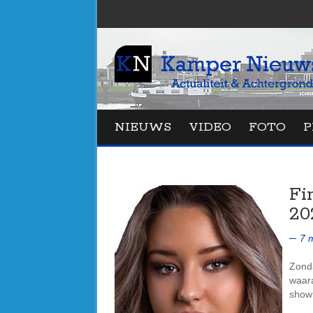
NIEUWS
VIDEO
FOTO
P
Fi
20
7 
Zonda
waar
show