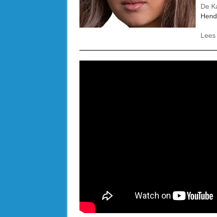
De K
Hend
Lee