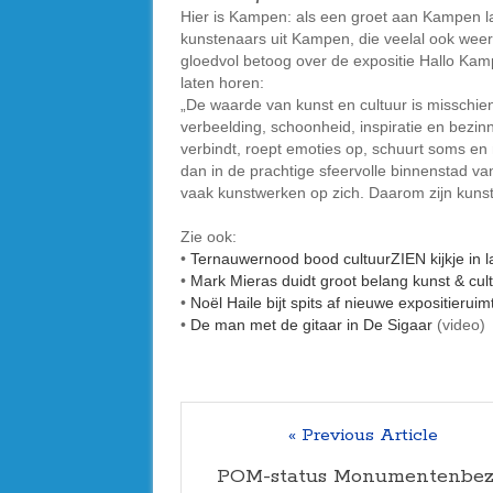
Hier is Kampen: als een groet aan Kampen l
kunstenaars uit Kampen, die veelal ook weer
gloedvol betoog over de expositie Hallo Kamp
laten horen:
„De waarde van kunst en cultuur is misschien n
verbeelding, schoonheid, inspiratie en bezinni
verbindt, roept emoties op, schuurt soms en
dan in de prachtige sfeervolle binnenstad 
vaak kunstwerken op zich. Daarom zijn kun
Zie ook:
•
Ternauwernood bood cultuurZIEN kijkje in l
•
Mark Mieras duidt groot belang kunst & cul
•
Noël Haile bijt spits af nieuwe expositieru
•
De man met de gitaar in De Sigaar
(video)
« Previous Article
POM-status Monumentenbez