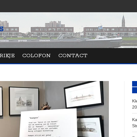
RIKJE
COLOFON
CONTACT
Kl
20
Ka
St