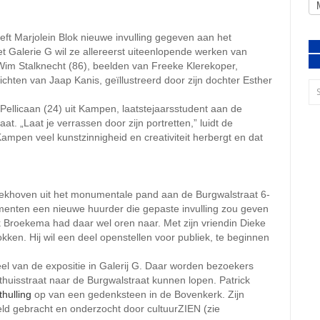
eft Marjolein Blok nieuwe invulling gegeven aan het
t Galerie G wil ze allereerst uiteenlopende werken van
im Stalknecht (86), beelden van Freeke Klerekoper,
ichten van Jaap Kanis, geïllustreerd door zijn dochter Esther
 Pellicaan (24) uit Kampen, laatstejaarsstudent aan de
t. „Laat je verrassen door zijn portretten,” luidt de
Kampen veel kunstzinnigheid en creativiteit herbergt en dat
ekhoven uit het monumentale pand aan de Burgwalstraat 6-
enten een nieuwe huurder die gepaste invulling zou geven
k Broekema had daar wel oren naar. Met zijn vriendin Dieke
ken. Hij wil een deel openstellen voor publiek, te beginnen
el van de expositie in Galerij G. Daar worden bezoekers
uisstraat naar de Burgwalstraat kunnen lopen. Patrick
thulling
op van een gedenksteen in de Bovenkerk. Zijn
eld gebracht en onderzocht door cultuurZIEN (zie