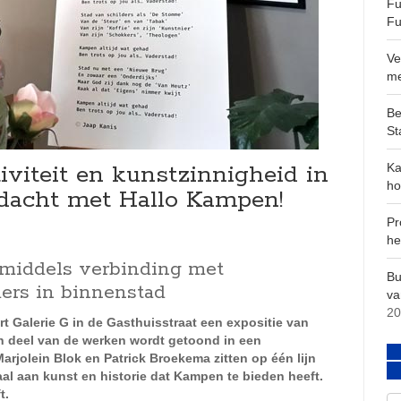
Fu
Fu
Ve
m
Be
St
iviteit en kunstzinnigheid in
Ka
ho
dacht met Hallo Kampen!
Pr
he
 middels verbinding met
Bu
ers in binnenstad
va
20
Galerie G in de Gasthuisstraat een expositie van
 deel van de werken wordt getoond in een
rjolein Blok en Patrick Broekema zitten op één lijn
al aan kunst en historie dat Kampen te bieden heeft.
t.