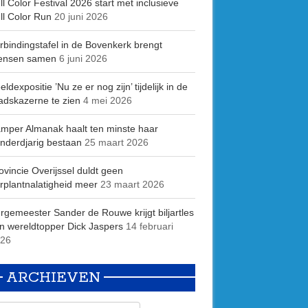
ll Color Festival 2026 start met inclusieve
ll Color Run
20 juni 2026
rbindingstafel in de Bovenkerk brengt
ensen samen
6 juni 2026
eldexpositie ’Nu ze er nog zijn’ tijdelijk in de
adskazerne te zien
4 mei 2026
mper Almanak haalt ten minste haar
nderdjarig bestaan
25 maart 2026
ovincie Overijssel duldt geen
rplantnalatigheid meer
23 maart 2026
rgemeester Sander de Rouwe krijgt biljartles
n wereldtopper Dick Jaspers
14 februari
26
ARCHIEVEN