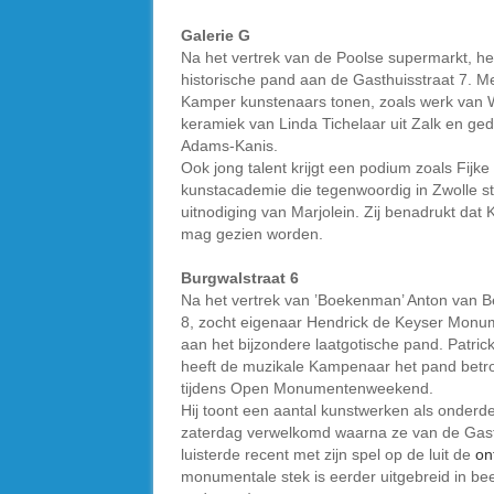
Galerie G
Na het vertrek van de Poolse supermarkt, he
historische pand aan de Gasthuisstraat 7. Me
Kamper kunstenaars tonen, zoals werk van W
keramiek van Linda Tichelaar uit Zalk en ged
Adams-Kanis.
Ook jong talent krijgt een podium zoals Fijke
kunstacademie die tegenwoordig in Zwolle staa
uitnodiging van Marjolein. Zij benadrukt dat 
mag gezien worden.
Burgwalstraat 6
Na het vertrek van ’Boekenman’ Anton van B
8, zocht eigenaar Hendrick de Keyser Monum
aan het bijzondere laatgotische pand. Patric
heeft de muzikale Kampenaar het pand betrok
tijdens Open Monumentenweekend.
Hij toont een aantal kunstwerken als onderde
zaterdag verwelkomd waarna ze van de Gasth
luisterde recent met zijn spel op de luit de
on
monumentale stek is eerder uitgebreid in be