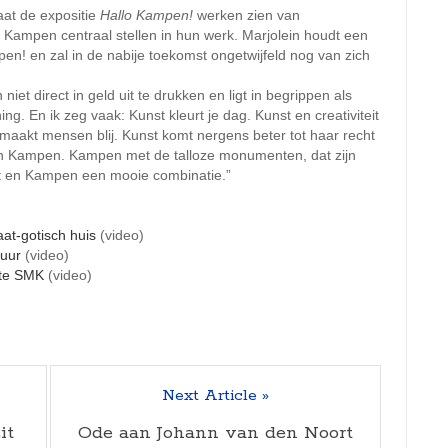
aat de expositie
Hallo Kampen!
werken zien van
 Kampen centraal stellen in hun werk. Marjolein houdt een
en! en zal in de nabije toekomst ongetwijfeld nog van zich
iet direct in geld uit te drukken en ligt in begrippen als
ng. En ik zeg vaak: Kunst kleurt je dag. Kunst en creativiteit
 maakt mensen blij. Kunst komt nergens beter tot haar recht
van Kampen. Kampen met de talloze monumenten, dat zijn
st en Kampen een mooie combinatie.”
aat-gotisch huis
(video)
tuur
(video)
imte SMK
(video)
Next Article »
it
Ode aan Johann van den Noort