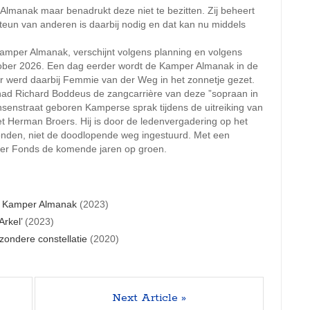
 Almanak maar benadrukt deze niet te bezitten. Zij beheert
un van anderen is daarbij nodig en dat kan nu middels
amper Almanak, verschijnt volgens planning en volgens
tober 2026. Een dag eerder wordt de Kamper Almanak in de
aar werd daarbij Femmie van der Weg in het zonnetje gezet.
had Richard Boddeus de zangcarrière van deze ”sopraan in
insenstraat geboren Kamperse sprak tijdens de uitreiking van
t Herman Broers. Hij is door de ledenvergadering op het
tonden, niet de doodlopende weg ingestuurd. Met een
per Fonds de komende jaren op groen.
in Kamper Almanak
(2023)
rkel’
(2023)
ondere constellatie
(2020)
Next Article »