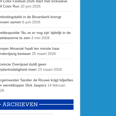
ll Color Festival 2026 start met inclusieve
ll Color Run
20 juni 2026
rbindingstafel in de Bovenkerk brengt
ensen samen
6 juni 2026
eldexpositie ’Nu ze er nog zijn’ tijdelijk in de
adskazerne te zien
4 mei 2026
mper Almanak haalt ten minste haar
nderdjarig bestaan
25 maart 2026
ovincie Overijssel duldt geen
rplantnalatigheid meer
23 maart 2026
rgemeester Sander de Rouwe krijgt biljartles
n wereldtopper Dick Jaspers
14 februari
26
ARCHIEVEN