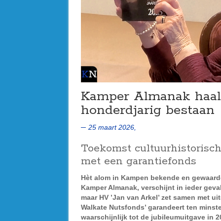
Kamper Almanak haalt
honderdjarig bestaan
25 maart 2026,
Toekomst cultuurhistorisch
met een garantiefonds
Hèt alom in Kampen bekende en gewaardee
Kamper Almanak, verschijnt in ieder gev
maar HV ’Jan van Arkel’ zet samen met ui
Walkate Nutsfonds’ garandeert ten minste 
waarschijnlijk tot de jubileumuitgave in 2