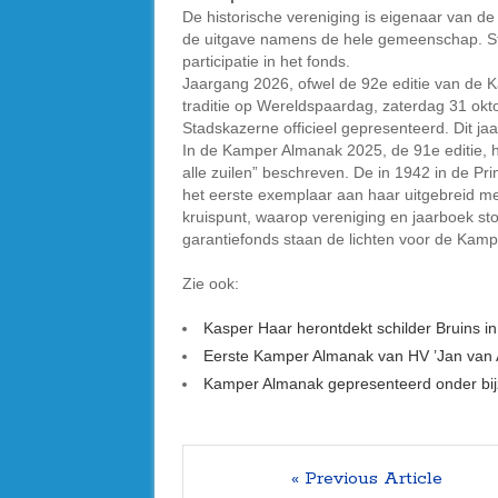
De historische vereniging is eigenaar van de
de uitgave namens de hele gemeenschap. Ste
participatie in het fonds.
Jaargang 2026, ofwel de 92e editie van de K
traditie op Wereldspaardag, zaterdag 31 ok
Stadskazerne officieel gepresenteerd. Dit j
In de Kamper Almanak 2025, de 91e editie, 
alle zuilen” beschreven. De in 1942 in de Pr
het eerste exemplaar aan haar uitgebreid me
kruispunt, waarop vereniging en jaarboek s
garantiefonds staan de lichten voor de Kam
Zie ook:
Kasper Haar herontdekt schilder Bruins 
Eerste Kamper Almanak van HV ’Jan van A
Kamper Almanak gepresenteerd onder bijz
« Previous Article