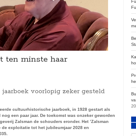
Fu
Fu
Ve
m
Be
St
 ten minste haar
Ka
ho
Pr
he
 jaarboek voorlopig zeker gesteld
Bu
va
20
rde cultuurhistorische jaarboek, in 1928 gestart als
al nog een paar jaar. De toekomst was onzeker geworden
tgeverij Zalsman de schouders eronder. Het ’Zalsman
de exploitatie tot het jubileumjaar 2028 en
035.