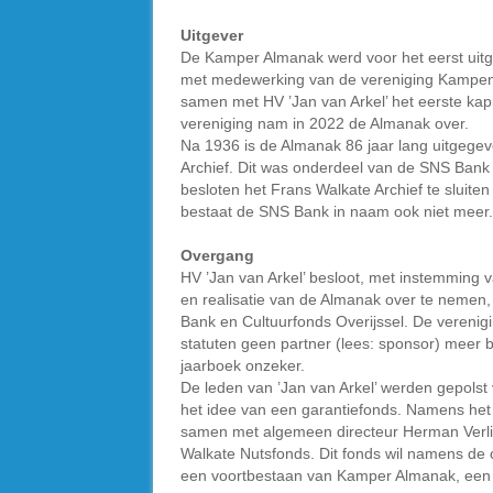
Uitgever
De Kamper Almanak werd voor het eerst uitge
met medewerking van de vereniging Kampen V
samen met HV ’Jan van Arkel’ het eerste kapi
vereniging nam in 2022 de Almanak over.
Na 1936 is de Almanak 86 jaar lang uitgege
Archief. Dit was onderdeel van de SNS Bank
besloten het Frans Walkate Archief te sluite
bestaat de SNS Bank in naam ook niet meer.
Overgang
HV ’Jan van Arkel’ besloot, met instemming 
en realisatie van de Almanak over te nemen
Bank en Cultuurfonds Overijssel. De verenig
statuten geen partner (lees: sponsor) meer 
jaarboek onzeker.
De leden van ’Jan van Arkel’ werden gepols
het idee van een garantiefonds. Namens het
samen met algemeen directeur Herman Verlind
Walkate Nutsfonds. Dit fonds wil namens d
een voortbestaan van Kamper Almanak, een lan