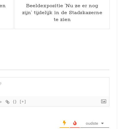
een
Beeldexpositie ’Nu ze er nog
zijn’ tijdelijk in de Stadskazerne
te zien
{}
[+]
oudste