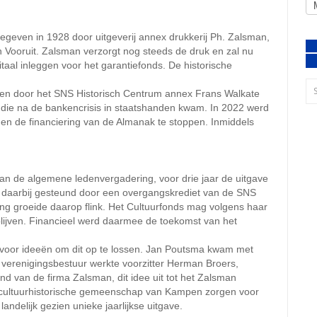
geven in 1928 door uitgeverij annex drukkerij Ph. Zalsman,
ooruit. Zalsman verzorgt nog steeds de druk en zal nu
taal inleggen voor het garantiefonds. De historische
ven door het SNS Historisch Centrum annex Frans Walkate
 die na de bankencrisis in staatshanden kwam. In 2022 werd
n en de financiering van de Almanak te stoppen. Inmiddels
van de algemene ledenvergadering, voor drie jaar de uitgave
, daarbij gesteund door een overgangskrediet van de SNS
ing groeide daarop flink. Het Cultuurfonds mag volgens haar
blijven. Financieel werd daarmee de toekomst van het
t voor ideeën om dit op te lossen. Jan Poutsma kwam met
 verenigingsbestuur werkte voorzitter Herman Broers,
 van de firma Zalsman, dit idee uit tot het Zalsman
e cultuurhistorische gemeenschap van Kampen zorgen voor
delijk gezien unieke jaarlijkse uitgave.