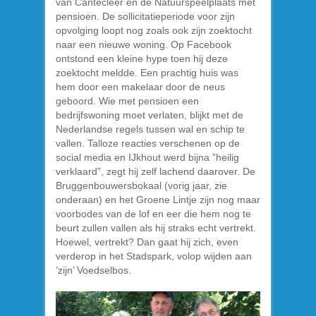
van Cantecleer en de Natuurspeelplaats met
pensioen. De sollicitatieperiode voor zijn
opvolging loopt nog zoals ook zijn zoektocht
naar een nieuwe woning. Op Facebook
ontstond een kleine hype toen hij deze
zoektocht meldde. Een prachtig huis was
hem door een makelaar door de neus
geboord. Wie met pensioen een
bedrijfswoning moet verlaten, blijkt met de
Nederlandse regels tussen wal en schip te
vallen. Talloze reacties verschenen op de
social media en IJkhout werd bijna ”heilig
verklaard”, zegt hij zelf lachend daarover. De
Bruggenbouwersbokaal (vorig jaar, zie
onderaan) en het Groene Lintje zijn nog maar
voorbodes van de lof en eer die hem nog te
beurt zullen vallen als hij straks echt vertrekt.
Hoewel, vertrekt? Dan gaat hij zich, even
verderop in het Stadspark, volop wijden aan
’zijn’ Voedselbos.