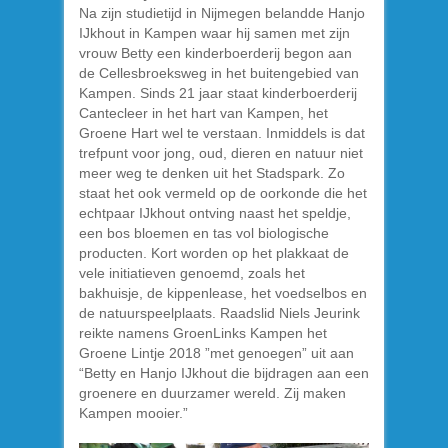
Na zijn studietijd in Nijmegen belandde Hanjo
IJkhout in Kampen waar hij samen met zijn
vrouw Betty een kinderboerderij begon aan
de Cellesbroeksweg in het buitengebied van
Kampen. Sinds 21 jaar staat kinderboerderij
Cantecleer in het hart van Kampen, het
Groene Hart wel te verstaan. Inmiddels is dat
trefpunt voor jong, oud, dieren en natuur niet
meer weg te denken uit het Stadspark. Zo
staat het ook vermeld op de oorkonde die het
echtpaar IJkhout ontving naast het speldje,
een bos bloemen en tas vol biologische
producten. Kort worden op het plakkaat de
vele initiatieven genoemd, zoals het
bakhuisje, de kippenlease, het voedselbos en
de natuurspeelplaats. Raadslid Niels Jeurink
reikte namens GroenLinks Kampen het
Groene Lintje 2018 ”met genoegen” uit aan
“Betty en Hanjo IJkhout die bijdragen aan een
groenere en duurzamer wereld. Zij maken
Kampen mooier.”