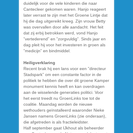
duidelijk voor de vele kinderen die naar
Cantecleer gekomen waren. Hanjo reageert
later verrast te zijn met het Groene Lintje dat
hij die dag uitgereikt kreeg. Zijn vrouw Betty
was overvallen door alle aandacht. Het feit
dat zij erbij betrokken werd, vond Hanjo
”vertederend” en ”zorgvuldig”. Sinds jaar en
dag pleit hij voor het investeren in groen als
”medicijn” en bindmiddel.
Heiligverklaring
Recent brak hij een lans voor een ”directeur
Stadspark” om een constante factor in de
politiek te hebben die over dit groene Kamper
monument kennis heeft en kan overdragen
aan de wisselende generaties politici. Voor
het eerst treedt nu GroenLinks toe tot de
coalitie. Maandag worden de nieuwe
wethouders geïnstalleerd waaronder Nieke
Jansen namens GroenLinks (zie onderaan),
die afgetreden is als fractieleidster.
Half september gaat IJkhout als beheerder