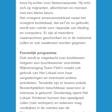
koos hij echter voor fietsenreparatie. Hij richt
zich op migranten, allochtonen en mensen
met een kleine beurs.
Het vroegere amanuensislokaal naast het
vroegere kooklokaal, dat eeTze nu gebruikt,
wordt een ruimte voor reparatie van kleding
en computers. Er zijn al meerdere
naaimachines geschonken en in de toekomst
zullen er ook naailessen worden gegeven.
Feestelijk programma
Ook wordt er nagedacht over kooklessen
hetgeen een buurtbewoner voorstelde.
Wijkvereniging Team Flett’n maakt ook
gebruik van Het Lokaal voor haar
vergaderingen en eventueel andere
activiteiten. Tenslotte zijn er tevens enkele
flexwerkplekken beschikbaar waarvoor al
interesse is getoond. Donderdag opent Het
Lokaal. Kinderen kunnen dan speelgoed
ruilen (niet verkopen) en iedereen mag
rondkijken in de ruimtes aan de