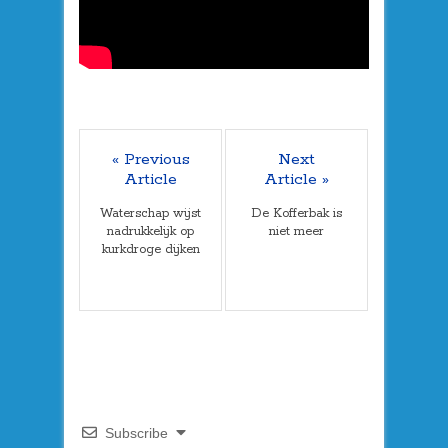
« Previous
Next
Article
Article »
Waterschap wijst
De Kofferbak is
nadrukkelijk op
niet meer
kurkdroge dijken
Subscribe