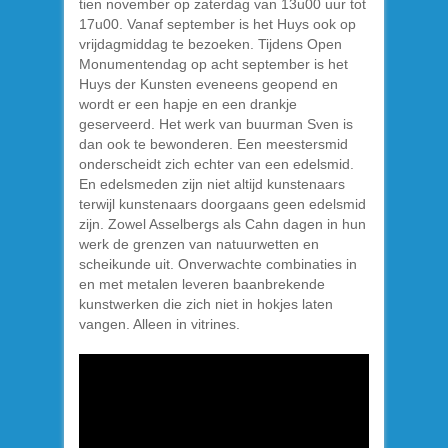
tien november op zaterdag van 13u00 uur tot
17u00. Vanaf september is het Huys ook op
vrijdagmiddag te bezoeken. Tijdens Open
Monumentendag op acht september is het
Huys der Kunsten eveneens geopend en
wordt er een hapje en een drankje
geserveerd. Het werk van buurman Sven is
dan ook te bewonderen. Een meestersmid
onderscheidt zich echter van een edelsmid.
En edelsmeden zijn niet altijd kunstenaars
terwijl kunstenaars doorgaans geen edelsmid
zijn. Zowel Asselbergs als Cahn dagen in hun
werk de grenzen van natuurwetten en
scheikunde uit. Onverwachte combinaties in
en met metalen leveren baanbrekende
kunstwerken die zich niet in hokjes laten
vangen. Alleen in vitrines.