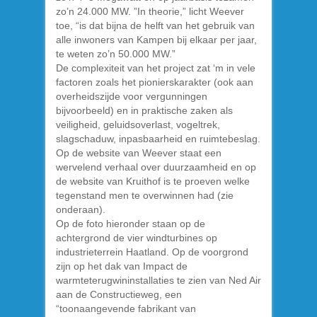
zo’n 24.000 MW. ”In theorie,” licht Weever
toe, “is dat bijna de helft van het gebruik van
alle inwoners van Kampen bij elkaar per jaar,
te weten zo’n 50.000 MW.”
De complexiteit van het project zat ‘m in vele
factoren zoals het pionierskarakter (ook aan
overheidszijde voor vergunningen
bijvoorbeeld) en in praktische zaken als
veiligheid, geluidsoverlast, vogeltrek,
slagschaduw, inpasbaarheid en ruimtebeslag.
Op de website van Weever staat een
wervelend verhaal over duurzaamheid en op
de website van Kruithof is te proeven welke
tegenstand men te overwinnen had (zie
onderaan).
Op de foto hieronder staan op de
achtergrond de vier windturbines op
industrieterrein Haatland. Op de voorgrond
zijn op het dak van Impact de
warmteterugwininstallaties te zien van Ned Air
aan de Constructieweg, een
“toonaangevende fabrikant van