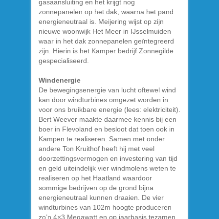
gasaansluiting en het krijgt nog
zonnepanelen op het dak, waarna het pand
energieneutraal is. Meijering wijst op zijn
nieuwe woonwijk Het Meer in IJsselmuiden
waar in het dak zonnepanelen geïntegreerd
zijn. Hierin is het Kamper bedrijf Zonnegilde
gespecialiseerd.
Windenergie
De bewegingsenergie van lucht oftewel wind
kan door windturbines omgezet worden in
voor ons bruikbare energie (lees: elektriciteit).
Bert Weever maakte daarmee kennis bij een
boer in Flevoland en besloot dat toen ook in
Kampen te realiseren. Samen met onder
andere Ton Kruithof heeft hij met veel
doorzettingsvermogen en investering van tijd
en geld uiteindelijk vier windmolens weten te
realiseren op het Haatland waardoor
sommige bedrijven op de grond bijna
energieneutraal kunnen draaien. De vier
windturbines van 102m hoogte produceren
zo’n 4×3 Megawatt en op jaarbasis tezamen