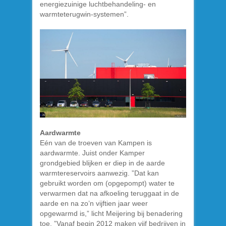
energiezuinige luchtbehandeling- en
warmteterugwin-systemen”.
Aardwarmte
Eén van de troeven van Kampen is
aardwarmte. Juist onder Kamper
grondgebied blijken er diep in de aarde
warmtereservoirs aanwezig. ”Dat kan
gebruikt worden om (opgepompt) water te
verwarmen dat na afkoeling teruggaat in de
aarde en na zo’n vijftien jaar weer
opgewarmd is,” licht Meijering bij benadering
toe. ”Vanaf begin 2012 maken vijf bedrijven in