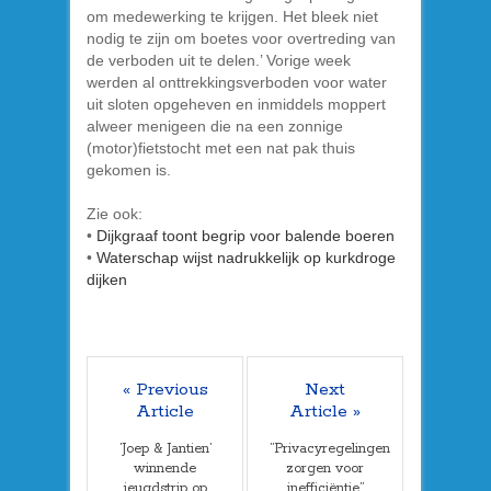
om medewerking te krijgen. Het bleek niet
nodig te zijn om boetes voor overtreding van
de verboden uit te delen.’ Vorige week
werden al onttrekkingsverboden voor water
uit sloten opgeheven en inmiddels moppert
alweer menigeen die na een zonnige
(motor)fietstocht met een nat pak thuis
gekomen is.
Zie ook:
•
Dijkgraaf toont begrip voor balende boeren
•
Waterschap wijst nadrukkelijk op kurkdroge
dijken
« Previous
Next
Article
Article »
’Joep & Jantien’
”Privacyregelingen
winnende
zorgen voor
jeugdstrip op
inefficiëntie”