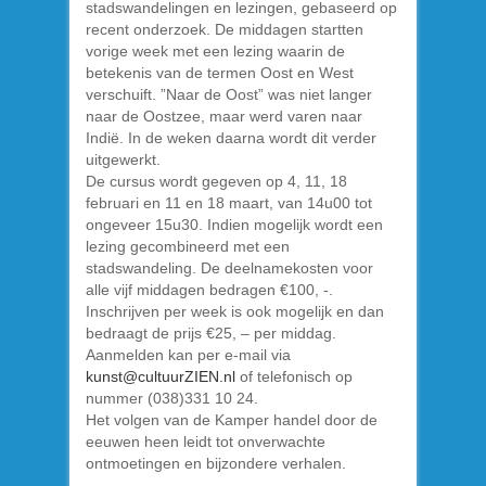
stadswandelingen en lezingen, gebaseerd op
recent onderzoek. De middagen startten
vorige week met een lezing waarin de
betekenis van de termen Oost en West
verschuift. ”Naar de Oost” was niet langer
naar de Oostzee, maar werd varen naar
Indië. In de weken daarna wordt dit verder
uitgewerkt.
De cursus wordt gegeven op 4, 11, 18
februari en 11 en 18 maart, van 14u00 tot
ongeveer 15u30. Indien mogelijk wordt een
lezing gecombineerd met een
stadswandeling. De deelnamekosten voor
alle vijf middagen bedragen €100, -.
Inschrijven per week is ook mogelijk en dan
bedraagt de prijs €25, – per middag.
Aanmelden kan per e-mail via
kunst@cultuurZIEN.nl
of telefonisch op
nummer (038)331 10 24.
Het volgen van de Kamper handel door de
eeuwen heen leidt tot onverwachte
ontmoetingen en bijzondere verhalen.