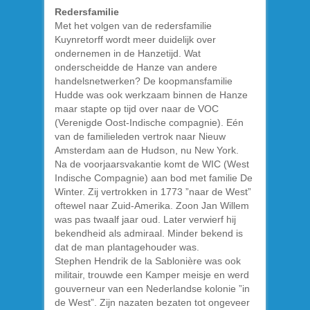
Redersfamilie
Met het volgen van de redersfamilie
Kuynretorff wordt meer duidelijk over
ondernemen in de Hanzetijd. Wat
onderscheidde de Hanze van andere
handelsnetwerken? De koopmansfamilie
Hudde was ook werkzaam binnen de Hanze
maar stapte op tijd over naar de VOC
(Verenigde Oost-Indische compagnie). Eén
van de familieleden vertrok naar Nieuw
Amsterdam aan de Hudson, nu New York.
Na de voorjaarsvakantie komt de WIC (West
Indische Compagnie) aan bod met familie De
Winter. Zij vertrokken in 1773 ”naar de West”
oftewel naar Zuid-Amerika. Zoon Jan Willem
was pas twaalf jaar oud. Later verwierf hij
bekendheid als admiraal. Minder bekend is
dat de man plantagehouder was.
Stephen Hendrik de la Sablonière was ook
militair, trouwde een Kamper meisje en werd
gouverneur van een Nederlandse kolonie ”in
de West”. Zijn nazaten bezaten tot ongeveer