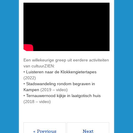
Een willekeurige greep uit eerdere activiteiten
van cultuurZIEN:
•
Luisteren naar de Klokkengietertapes
(2022)
•
Stadswandeling rondom begraven in
Kampen
(2019 – video)
•
Ternauwernood kijkje in laatgotisch huis
(2018 – video)
« Previous
Next