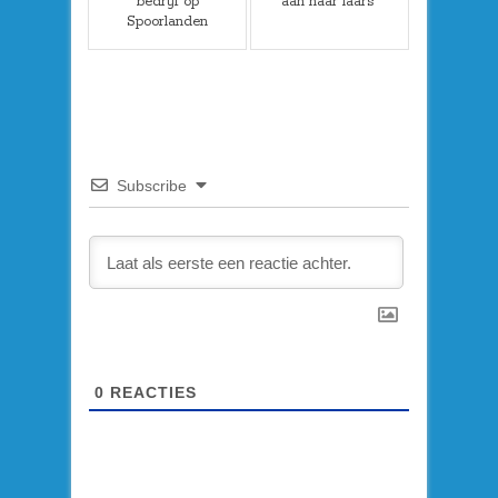
bedrijf op
aan haar laars”
Spoorlanden
Subscribe
0
REACTIES