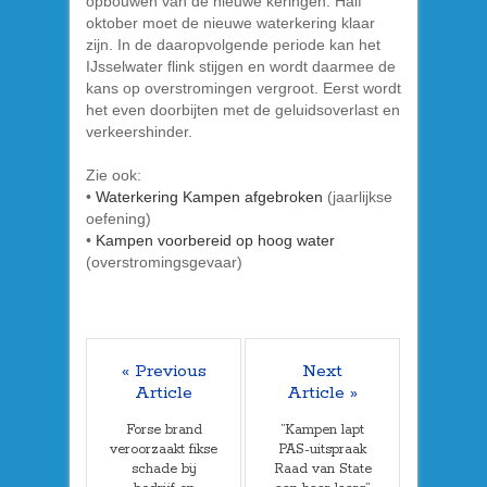
opbouwen van de nieuwe keringen. Half
oktober moet de nieuwe waterkering klaar
zijn. In de daaropvolgende periode kan het
IJsselwater flink stijgen en wordt daarmee de
kans op overstromingen vergroot. Eerst wordt
het even doorbijten met de geluidsoverlast en
verkeershinder.
Zie ook:
•
Waterkering Kampen afgebroken
(jaarlijkse
oefening)
•
Kampen voorbereid op hoog water
(overstromingsgevaar)
« Previous
Next
Article
Article »
Forse brand
”Kampen lapt
veroorzaakt fikse
PAS-uitspraak
schade bij
Raad van State