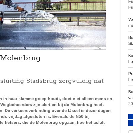
Fu
Fu
Ve
m
Be
St
 Molenbrug
Ka
ho
Pr
fsluiting Stadsbrug zorgvuldig nat
he
Bu
va
n in haar klamme greep houdt, doet niet alleen mens en
20
 Wegbeheerders zijn alert en bij de Molenbrug heeft
. De verkeersverbinding over de IJssel is dezer dagen
nds vrijdag afgesloten is. Evenals de N50 bij
de fietsers, die de Molenbrug opgaan, hoe het asfalt