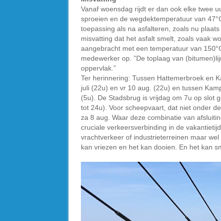
Vanaf woensdag rijdt er dan ook elke twee 
sproeien en de wegdektemperatuur van 47°C bi
toepassing als na asfalteren, zoals nu plaat
misvatting dat het asfalt smelt, zoals vaak w
aangebracht met een temperatuur van 150°C 
medewerker op. ”De toplaag van (bitumen)lijm
oppervlak.”
Ter herinnering: Tussen Hattemerbroek en Ka
juli (22u) en vr 10 aug. (22u) en tussen Ka
(5u). De Stadsbrug is vrijdag om 7u op slot
tot 24u). Voor scheepvaart, dat niet onder de
za 8 aug. Waar deze combinatie van afsluitin
cruciale verkeersverbinding in de vakantietijd
vrachtverkeer of industrieterreinen maar wel
kan vriezen en het kan dooien. En het kan s