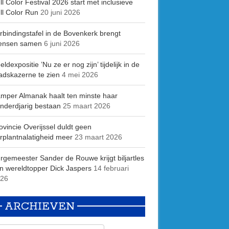
ll Color Festival 2026 start met inclusieve
ll Color Run
20 juni 2026
rbindingstafel in de Bovenkerk brengt
ensen samen
6 juni 2026
eldexpositie ’Nu ze er nog zijn’ tijdelijk in de
adskazerne te zien
4 mei 2026
mper Almanak haalt ten minste haar
nderdjarig bestaan
25 maart 2026
ovincie Overijssel duldt geen
rplantnalatigheid meer
23 maart 2026
rgemeester Sander de Rouwe krijgt biljartles
n wereldtopper Dick Jaspers
14 februari
26
ARCHIEVEN