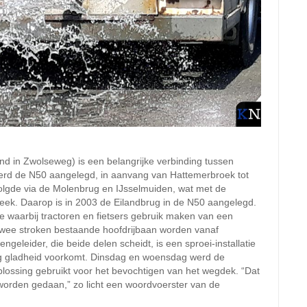
d in Zwolseweg) is een belangrijke verbinding tussen
werd de N50 aangelegd, in aanvang van Hattemerbroek tot
lgde via de Molenbrug en IJsselmuiden, wat met de
ek. Daarop is in 2003 de Eilandbrug in de N50 aangelegd.
e waarbij tractoren en fietsers gebruik maken van een
t twee stroken bestaande hoofdrijbaan worden vanaf
geleider, die beide delen scheidt, is een sproei-installatie
ing gladheid voorkomt. Dinsdag en woensdag werd de
oplossing gebruikt voor het bevochtigen van het wegdek. “Dat
 worden gedaan,” zo licht een woordvoerster van de