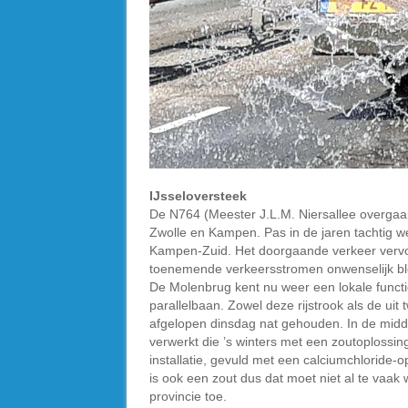
IJsseloversteek
De N764 (Meester J.L.M. Niersallee overgaan
Zwolle en Kampen. Pas in de jaren tachtig 
Kampen-Zuid. Het doorgaande verkeer vervo
toenemende verkeersstromen onwenselijk ble
De Molenbrug kent nu weer een lokale functi
parallelbaan. Zowel deze rijstrook als de ui
afgelopen dinsdag nat gehouden. In de midden
verwerkt die ’s winters met een zoutoploss
installatie, gevuld met een calciumchloride-
is ook een zout dus dat moet niet al te vaak
provincie toe.