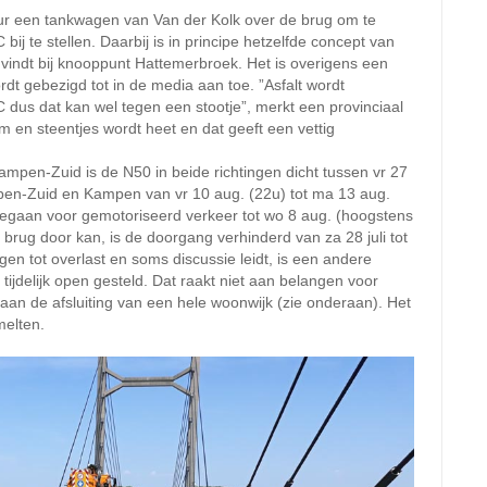
uur een tankwagen van Van der Kolk over de brug om te
j te stellen. Daarbij is in principe hetzelfde concept van
s vindt bij knooppunt Hattemerbroek. Het is overigens een
ordt gebezigd tot in de media aan toe. ”Asfalt wordt
dus dat kan wel tegen een stootje”, merkt een provinciaal
 en steentjes wordt heet en dat geeft een vettig
mpen-Zuid is de N50 in beide richtingen dicht tussen vr 27
mpen-Zuid en Kampen van vr 10 aug. (22u) tot ma 13 aug.
 gegaan voor gemotoriseerd verkeer tot wo 8 aug. (hoogstens
 brug door kan, is de doorgang verhinderd van za 28 juli tot
gen tot overlast en soms discussie leidt, is een andere
 tijdelijk open gesteld. Dat raakt niet aan belangen voor
 aan de afsluiting van een hele woonwijk (zie onderaan). Het
melten.