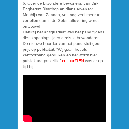
6. Over de bijzondere bewoners, van Dirk
Engbertsz Bisschop en diens erven tot
Matthijs van Zaanen, valt nog veel meer te
vertellen dan in de Gebintaflevering wordt
ontvouwd.
Dankzij het antiquariaat was het pand tijdens
diens openingstijden deels te bewonderen.
De nieuwe huurder van het pand stelt geen
prijs op publiciteit: ”Wij gaan het als
kantoorpand gebruiken en het wordt niet
publiek toegankelijk.”
cultuurZIEN
was er op
tijd bij.