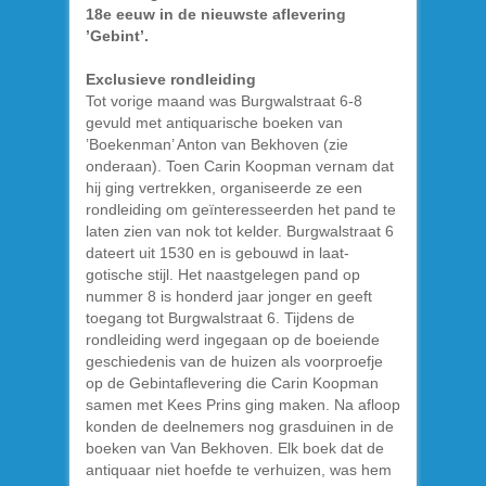
18e eeuw in de nieuwste aflevering
’Gebint’.
Exclusieve rondleiding
Tot vorige maand was Burgwalstraat 6-8
gevuld met antiquarische boeken van
’Boekenman’ Anton van Bekhoven (zie
onderaan). Toen Carin Koopman vernam dat
hij ging vertrekken, organiseerde ze een
rondleiding om geïnteresseerden het pand te
laten zien van nok tot kelder. Burgwalstraat 6
dateert uit 1530 en is gebouwd in laat-
gotische stijl. Het naastgelegen pand op
nummer 8 is honderd jaar jonger en geeft
toegang tot Burgwalstraat 6. Tijdens de
rondleiding werd ingegaan op de boeiende
geschiedenis van de huizen als voorproefje
op de Gebintaflevering die Carin Koopman
samen met Kees Prins ging maken. Na afloop
konden de deelnemers nog grasduinen in de
boeken van Van Bekhoven. Elk boek dat de
antiquaar niet hoefde te verhuizen, was hem