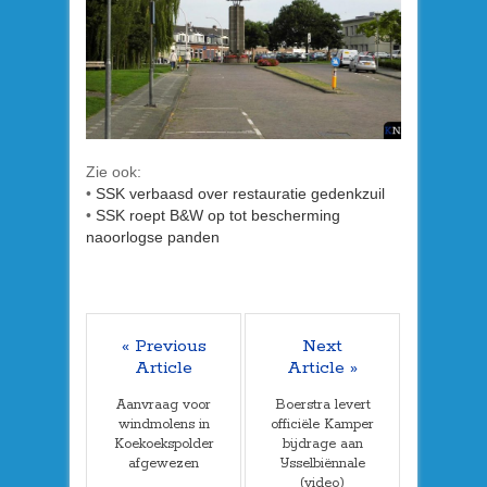
Zie ook:
•
SSK verbaasd over restauratie gedenkzuil
•
SSK roept B&W op tot bescherming
naoorlogse panden
« Previous
Next
Article
Article »
Aanvraag voor
Boerstra levert
windmolens in
officiële Kamper
Koekoekspolder
bijdrage aan
afgewezen
IJsselbiënnale
(video)